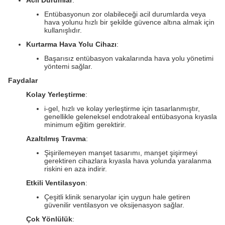
Acil Durumlar
:
Entübasyonun zor olabileceği acil durumlarda veya
hava yolunu hızlı bir şekilde güvence altına almak için
kullanışlıdır.
Kurtarma Hava Yolu Cihazı
:
Başarısız entübasyon vakalarında hava yolu yönetimi
yöntemi sağlar.
Faydalar
Kolay Yerleştirme
:
i-gel, hızlı ve kolay yerleştirme için tasarlanmıştır,
genellikle geleneksel endotrakeal entübasyona kıyasla
minimum eğitim gerektirir.
Azaltılmış Travma
:
Şişirilemeyen manşet tasarımı, manşet şişirmeyi
gerektiren cihazlara kıyasla hava yolunda yaralanma
riskini en aza indirir.
Etkili Ventilasyon
:
Çeşitli klinik senaryolar için uygun hale getiren
güvenilir ventilasyon ve oksijenasyon sağlar.
Çok Yönlülük
: