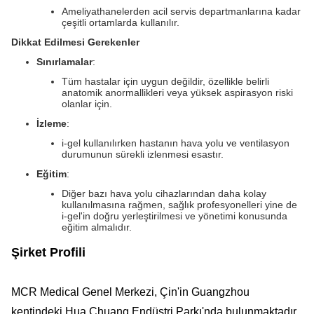
Ameliyathanelerden acil servis departmanlarına kadar
çeşitli ortamlarda kullanılır.
Dikkat Edilmesi Gerekenler
Sınırlamalar
:
Tüm hastalar için uygun değildir, özellikle belirli
anatomik anormallikleri veya yüksek aspirasyon riski
olanlar için.
İzleme
:
i-gel kullanılırken hastanın hava yolu ve ventilasyon
durumunun sürekli izlenmesi esastır.
Eğitim
:
Diğer bazı hava yolu cihazlarından daha kolay
kullanılmasına rağmen, sağlık profesyonelleri yine de
i-gel'in doğru yerleştirilmesi ve yönetimi konusunda
eğitim almalıdır.
Şirket Profili
MCR Medical Genel Merkezi, Çin'in Guangzhou
kentindeki Hua Chuang Endüstri Parkı'nda bulunmaktadır.