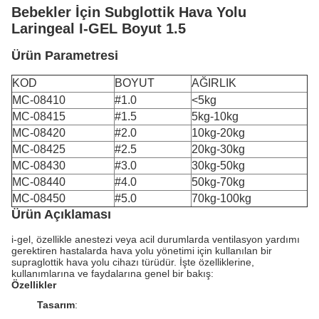
Bebekler İçin Subglottik Hava Yolu
Laringeal I-GEL Boyut 1.5
Ürün Parametresi
KOD
BOYUT
AĞIRLIK
MC-08410
#1.0
<5kg
MC-08415
#1.5
5kg-10kg
MC-08420
#2.0
10kg-20kg
MC-08425
#2.5
20kg-30kg
MC-08430
#3.0
30kg-50kg
MC-08440
#4.0
50kg-70kg
MC-08450
#5.0
70kg-100kg
Ürün Açıklaması
i-gel, özellikle anestezi veya acil durumlarda ventilasyon yardımı
gerektiren hastalarda hava yolu yönetimi için kullanılan bir
supraglottik hava yolu cihazı türüdür. İşte özelliklerine,
kullanımlarına ve faydalarına genel bir bakış:
Özellikler
Tasarım
: