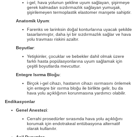
i-gel, hava yolunun şekline uyum sağlayan, şişirmeye
gerek kalmadan sızdırmazlık sağlayan yumuşak,
şişirilemeyen termoplastik elastomer manşete sahiptir.
Anatomik Uyum
:
Farenks ve larinksin doğal konturlarına uyacak şekilde
tasarlanmıştır, daha iyi bir sızdırmazlık sağlar ve hava
yolu travması riskini azaltır.
Boyutlar
:
Yetişkinler, çocuklar ve bebekler dahil olmak üzere
farklı hasta popülasyonlarına uyum sağlamak için
çeşitli boyutlarda mevcuttur.
Entegre Isırma Bloğu
:
Birçok i-gel cihazı, hastanın cihazı ısırmasını önlemek
için entegre bir ısırma bloğu ile birlikte gelir, bu da
hava yolu açıklığının korunmasına yardımcı olabilir.
Endikasyonlar
Genel Anestezi
:
Cerrahi prosedürler sırasında hava yolu açıklığını
korumak için endotrakeal entübasyona alternatif
olarak kullanılır.