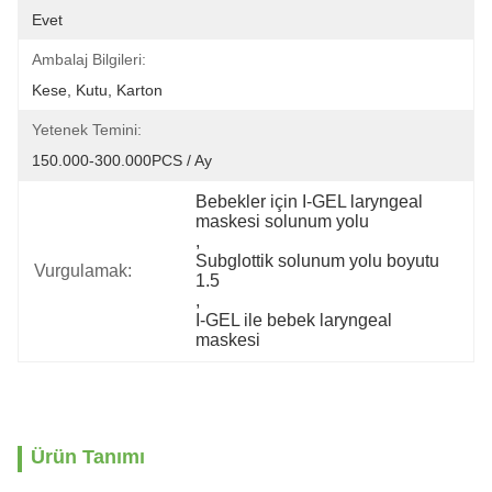
Evet
Ambalaj Bilgileri:
Kese, Kutu, Karton
Yetenek Temini:
150.000-300.000PCS / Ay
Bebekler için I-GEL laryngeal 
maskesi solunum yolu
, 
Subglottik solunum yolu boyutu 
Vurgulamak:
1.5
, 
I-GEL ile bebek laryngeal 
maskesi
Ürün Tanımı