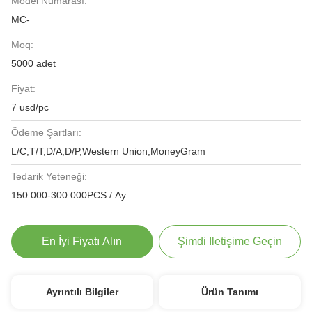
Model Numarası:
MC-
Moq:
5000 adet
Fiyat:
7 usd/pc
Ödeme Şartları:
L/C,T/T,D/A,D/P,Western Union,MoneyGram
Tedarik Yeteneği:
150.000-300.000PCS / Ay
En İyi Fiyatı Alın
Şimdi Iletişime Geçin
Ayrıntılı Bilgiler
Ürün Tanımı