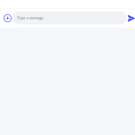
Photo
Video Call
Audio Call