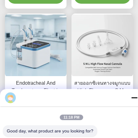
Endotracheal And
สายออกซิเจนทางจมูกแบบ
Tracheostomy Electric
High Flow ขนาด S M L
Nasal Irrigator ระยะเวลา
ใช้ได้กับแหล่งออกซิเจน
การรับประกัน 5 ปี ให้
หา ราคา ที่ ดี ที่สุด
และเครื่องช่วยหายใจ
หา ราคา ที่ ดี ที่สุด
บริการการชงจมูกในสถาน
หลากหลายชนิด ระยะเวลา
11:18 PM
ที่คลินิก
รับประกันห้าปี อุปกรณ์
บำบัดด้วยออกซิเจน
Good day, what product are you looking for?