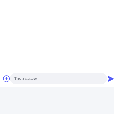
อุปกรณ์สายออกซิเจนทาง
จมูกชนิด High Flow ขนาด
S M L ออกแบบมาสำหรับ
การใช้งานกับท่อช่วย
หา ราคา ที่ ดี ที่สุด
หายใจและท่อเจาะคอ เพื่อ
การบำบัดที่มีประสิทธิภาพ
ติดต่อเรา
MCREAT (GUANGZHOU) BIO-TECH
Photo