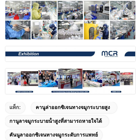
แท็ก:
คานูล่าออกซิเจนทางจมูกระบายสูง
กานูลาจมูกระบายน้ําสูงที่สามารถหายใจได้
คันนูลาออกซิเจนทางจมูกระดับการแพทย์