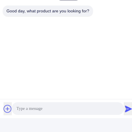
Good day, what product are you looking for?
Dispositivo de cánula
nasal de alto flujo
diseñado para
Obtenga el mejor precio
aplicaciones de
endotraqueal y
traqueotomía que
proporciona una terapia
efectiva
Contacta con nosotros