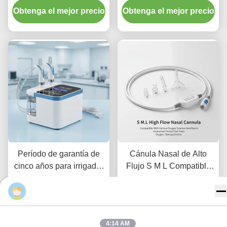
Obtenga el mejor precio
oxígeno Cánulas de alto
Obtenga el mejor precio
flujo para uso médico
Período de garantía de
Cánula Nasal de Alto
cinco años para irrigador
Flujo S M L Compatible
nasal eléctrico
con Varias Fuentes de
Obtenga el mejor precio
endotraqueal y de
Obtenga el mejor precio
Oxígeno Ventiladores
Irina
traqueotomía, que ofrece
Período de Garantía
irrigación nasal para
Cinco Años Dispositivo
4:14 AM
entornos clínicos
de Oxigenoterapia