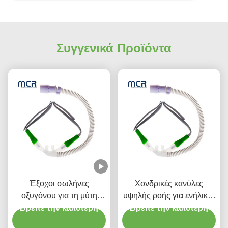
Συγγενικά Προϊόντα
Έξοχοι σωλήνες
Χονδρικές κανύλες
οξυγόνου για τη μύτη
υψηλής ροής για ενήλικες
σωλήνες οξυγόνου για τη
Βρείτε την καλύτερη
Βρείτε την καλύτερη
και παιδιά
μύτη Κανύλα υψηλής