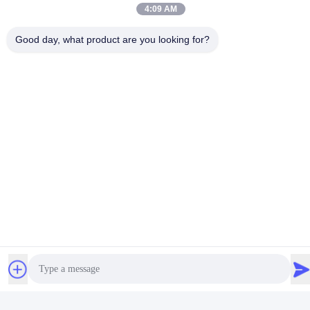
4:09 AM
d'oxygénothérapie
Good day, what product are you looking for?
Dispositif de canule
nasale à haut débit S M L
conçu pour les
Obtenez le meilleur prix
applications
endotrachéales et de
trachéotomie fournissant
une thérapie efficace
Nous contacter