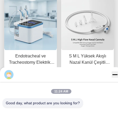
Endotracheal ve
S M L Yüksek Akışlı
Tracheostomy Elektrikli
Nazal Kanül Çeşitli
Burun İriyatörü Garanti
Oksijen Kaynakları ile
Dönemi Beş Yıl Klinik
En İyi Fiyatı Alın
Uyumlu Ventilatörler
En İyi Fiyatı Alın
Ayarlar için Burun
Garanti Süresi Beş Yıl
İriyatörünü Sunar
Oksijen Terapi Cihazı
11:24 AM
Good day, what product are you looking for?