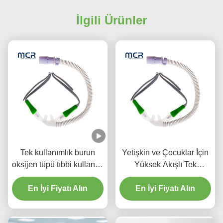
İlgili Ürünler
Tek kullanımlık burun
Yetişkin ve Çocuklar İçin
oksijen tüpü tıbbi kullanım
Yüksek Akışlı Tek
için burun oksijen tüpü
kullanımlık HFNC Burun
yüksek akışlı kanül
En İyi Fiyatı Alın
En İyi Fiyatı Alın
Kanülü