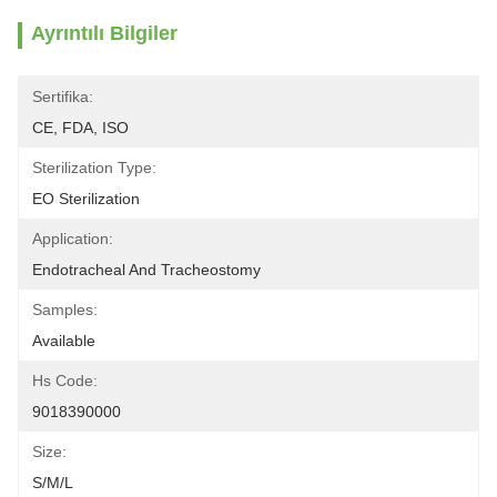
Ayrıntılı Bilgiler
Sertifika:
CE, FDA, ISO
Sterilization Type:
EO Sterilization
Application:
Endotracheal And Tracheostomy
Samples:
Available
Hs Code:
9018390000
Size:
S/M/L