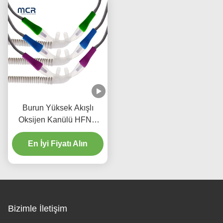
Burun Yüksek Akışlı
Oksijen Kanülü HFNC
Tek kullanımlık Yüksek
Akışlı Burun Kanülü
En İyi Fiyatı Alın
Bizimle İletişim