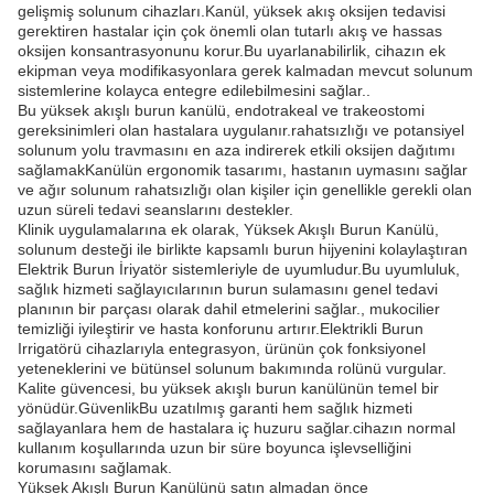
gelişmiş solunum cihazları.Kanül, yüksek akış oksijen tedavisi
gerektiren hastalar için çok önemli olan tutarlı akış ve hassas
oksijen konsantrasyonunu korur.Bu uyarlanabilirlik, cihazın ek
ekipman veya modifikasyonlara gerek kalmadan mevcut solunum
sistemlerine kolayca entegre edilebilmesini sağlar..
Bu yüksek akışlı burun kanülü, endotrakeal ve trakeostomi
gereksinimleri olan hastalara uygulanır.rahatsızlığı ve potansiyel
solunum yolu travmasını en aza indirerek etkili oksijen dağıtımı
sağlamakKanülün ergonomik tasarımı, hastanın uymasını sağlar
ve ağır solunum rahatsızlığı olan kişiler için genellikle gerekli olan
uzun süreli tedavi seanslarını destekler.
Klinik uygulamalarına ek olarak, Yüksek Akışlı Burun Kanülü,
solunum desteği ile birlikte kapsamlı burun hijyenini kolaylaştıran
Elektrik Burun İriyatör sistemleriyle de uyumludur.Bu uyumluluk,
sağlık hizmeti sağlayıcılarının burun sulamasını genel tedavi
planının bir parçası olarak dahil etmelerini sağlar., mukocilier
temizliği iyileştirir ve hasta konforunu artırır.Elektrikli Burun
Irrigatörü cihazlarıyla entegrasyon, ürünün çok fonksiyonel
yeteneklerini ve bütünsel solunum bakımında rolünü vurgular.
Kalite güvencesi, bu yüksek akışlı burun kanülünün temel bir
yönüdür.GüvenlikBu uzatılmış garanti hem sağlık hizmeti
sağlayanlara hem de hastalara iç huzuru sağlar.cihazın normal
kullanım koşullarında uzun bir süre boyunca işlevselliğini
korumasını sağlamak.
Yüksek Akışlı Burun Kanülünü satın almadan önce