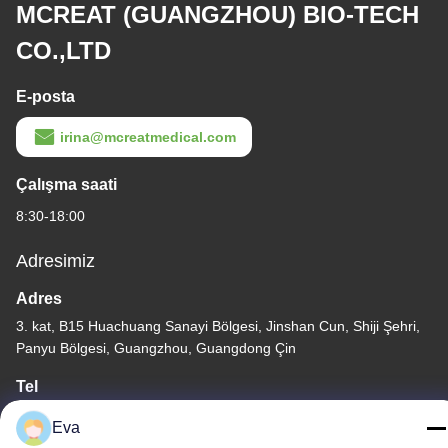
MCREAT (GUANGZHOU) BIO-TECH
CO.,LTD
E-posta
irina@mcreatmedical.com
Çalışma saati
8:30-18:00
Adresimiz
Adres
3. kat, B15 Huachuang Sanayi Bölgesi, Jinshan Cun, Shiji Şehri,
Panyu Bölgesi, Guangzhou, Guangdong Çin
Tel
86-020-3156-0583
Eva