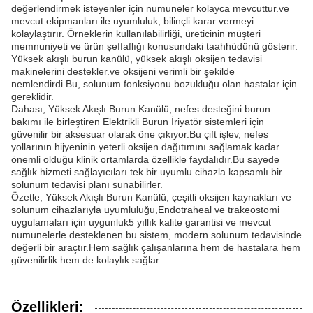
değerlendirmek isteyenler için numuneler kolayca mevcuttur.ve
mevcut ekipmanları ile uyumluluk, bilinçli karar vermeyi
kolaylaştırır. Örneklerin kullanılabilirliği, üreticinin müşteri
memnuniyeti ve ürün şeffaflığı konusundaki taahhüdünü gösterir.
Yüksek akışlı burun kanülü, yüksek akışlı oksijen tedavisi
makinelerini destekler.ve oksijeni verimli bir şekilde
nemlendirdi.Bu, solunum fonksiyonu bozukluğu olan hastalar için
gereklidir.
Dahası, Yüksek Akışlı Burun Kanülü, nefes desteğini burun
bakımı ile birleştiren Elektrikli Burun İriyatör sistemleri için
güvenilir bir aksesuar olarak öne çıkıyor.Bu çift işlev, nefes
yollarının hijyeninin yeterli oksijen dağıtımını sağlamak kadar
önemli olduğu klinik ortamlarda özellikle faydalıdır.Bu sayede
sağlık hizmeti sağlayıcıları tek bir uyumlu cihazla kapsamlı bir
solunum tedavisi planı sunabilirler.
Özetle, Yüksek Akışlı Burun Kanülü, çeşitli oksijen kaynakları ve
solunum cihazlarıyla uyumluluğu,Endotraheal ve trakeostomi
uygulamaları için uygunluk5 yıllık kalite garantisi ve mevcut
numunelerle desteklenen bu sistem, modern solunum tedavisinde
değerli bir araçtır.Hem sağlık çalışanlarına hem de hastalara hem
güvenilirlik hem de kolaylık sağlar.
Özellikleri: