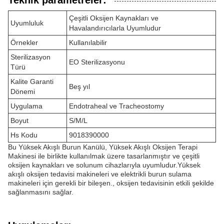
Teknik parametreler:
Çeşitli Oksijen Kaynakları ve
Uyumluluk
Havalandırıcılarla Uyumludur
Örnekler
Kullanılabilir
Sterilizasyon
EO Sterilizasyonu
Türü
Kalite Garanti
Beş yıl
Dönemi
Uygulama
Endotraheal ve Tracheostomy
Boyut
S/M/L
Hs Kodu
9018390000
Bu Yüksek Akışlı Burun Kanülü, Yüksek Akışlı Oksijen Terapi
Makinesi ile birlikte kullanılmak üzere tasarlanmıştır ve çeşitli
oksijen kaynakları ve solunum cihazlarıyla uyumludur.Yüksek
akışlı oksijen tedavisi makineleri ve elektrikli burun sulama
makineleri için gerekli bir bileşen., oksijen tedavisinin etkili şekilde
sağlanmasını sağlar.