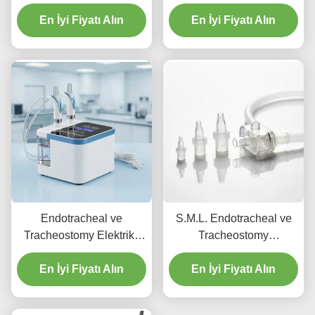
için burun oksijen tüpü
kullanımlık HFNC Burun
yüksek akışlı kanül
En İyi Fiyatı Alın
En İyi Fiyatı Alın
Kanülü
Endotracheal ve
S.M.L. Endotracheal ve
Tracheostomy Elektrikli
Tracheostomy
Burun İriyatörü Garanti
uygulamaları için
Dönemi Beş Yıl Klinik
En İyi Fiyatı Alın
tasarlanmış yüksek akışlı
En İyi Fiyatı Alın
Ayarlar için Burun
burun kanülü cihazı etkili
İriyatörünü Sunar
tedavi sağlar