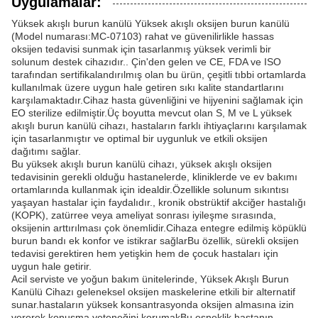
Uygulamalar:
Yüksek akışlı burun kanülü Yüksek akışlı oksijen burun kanülü
(Model numarası:MC-07103) rahat ve güvenilirlikle hassas
oksijen tedavisi sunmak için tasarlanmış yüksek verimli bir
solunum destek cihazıdır.. Çin'den gelen ve CE, FDA ve ISO
tarafından sertifikalandırılmış olan bu ürün, çeşitli tıbbi ortamlarda
kullanılmak üzere uygun hale getiren sıkı kalite standartlarını
karşılamaktadır.Cihaz hasta güvenliğini ve hijyenini sağlamak için
EO sterilize edilmiştir.Üç boyutta mevcut olan S, M ve L yüksek
akışlı burun kanülü cihazı, hastaların farklı ihtiyaçlarını karşılamak
için tasarlanmıştır ve optimal bir uygunluk ve etkili oksijen
dağıtımı sağlar.
Bu yüksek akışlı burun kanülü cihazı, yüksek akışlı oksijen
tedavisinin gerekli olduğu hastanelerde, kliniklerde ve ev bakımı
ortamlarında kullanmak için idealdir.Özellikle solunum sıkıntısı
yaşayan hastalar için faydalıdır., kronik obstrüktif akciğer hastalığı
(KOPK), zatürree veya ameliyat sonrası iyileşme sırasında,
oksijenin arttırılması çok önemlidir.Cihaza entegre edilmiş köpüklü
burun bandı ek konfor ve istikrar sağlarBu özellik, sürekli oksijen
tedavisi gerektiren hem yetişkin hem de çocuk hastaları için
uygun hale getirir.
Acil serviste ve yoğun bakım ünitelerinde, Yüksek Akışlı Burun
Kanülü Cihazı geleneksel oksijen maskelerine etkili bir alternatif
sunar.hastaların yüksek konsantrasyonda oksijen almasına izin
vererek konuşma yeteneğini korumakBu esneklik hastanın