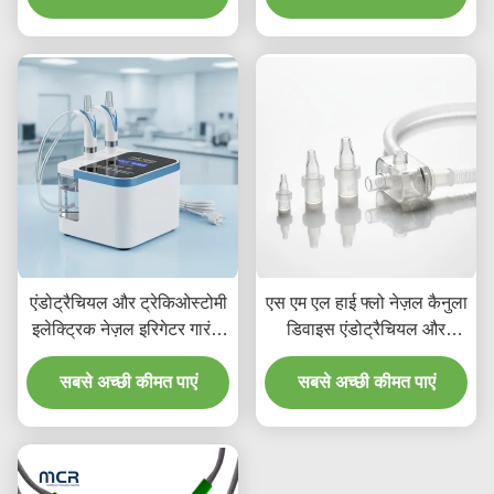
एंडोट्रैचियल और ट्रेकिओस्टोमी
एस एम एल हाई फ्लो नेज़ल कैनुला
इलेक्ट्रिक नेज़ल इरिगेटर गारंटी
डिवाइस एंडोट्रैचियल और
अवधि पांच साल नैदानिक ​​सेटिंग्स
ट्रेकियोस्टोमी अनुप्रयोगों के लिए
के लिए नेज़ल इरिगेशन की
सबसे अच्छी कीमत पाएं
प्रभावी थेरेपी प्रदान करने के
सबसे अच्छी कीमत पाएं
पेशकश
लिए डिज़ाइन किया गया