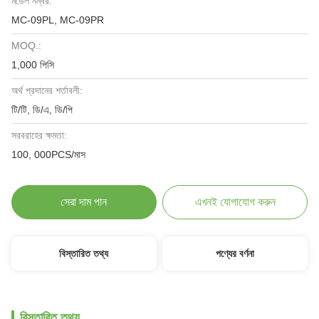
মডেল নম্বর:
MC-09PL, MC-09PR
MOQ.:
1,000 পিসি
অর্থ প্রদানের শর্তাবলী:
টি/টি, ডি/এ, ডি/পি
সরবরাহের ক্ষমতা:
100, 000PCS/মাস
সেরা দাম পান
এখনই যোগাযোগ করুন
বিস্তারিত তথ্য
পণ্যের বর্ণনা
বিস্তারিত তথ্য