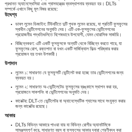
প্রধানত অ্যানেস্থেসিয়া এবং শ্বাসযন্ত্রের ব্যবস্থাপনায় ব্যবহৃত হয়। DLTs
সম্পর্কে এখানে কিছু মূল বিষয় রয়েছে:
উদ্দেশ্য
ডাবল লুমেন ডিজাইন: টিউবটিতে দুটি পৃথক লুমেন রয়েছে, যা প্রতিটি ফুসফুসের
স্বাধীন ভেন্টিলেশনের অনুমতি দেয়। এটি এক-ফুসফুসের ভেন্টিলেশনের
প্রয়োজনীয় পদ্ধতিগুলিতে বিশেষভাবে উপযোগী, যেমন থোরাসিক সার্জারি।
বিচ্ছিন্নকরণ: এটি একটি ফুসফুসকে অন্যটি থেকে বিচ্ছিন্ন করতে পারে, যা
ফুসফুসের রোগ, রক্তপাত বা যখন একটি সার্জিক্যাল ফিল্ড পরিষ্কার করার
প্রয়োজন হয় তখন উপকারী।
উপাদান
লুমেন ১: সাধারণত যে ফুসফুসটি ভেন্টিলেট করা হচ্ছে তার ভেন্টিলেশনের জন্য
ব্যবহৃত হয়।
লুমেন ২: সাধারণত অ-ভেন্টিলেটেড ফুসফুসের ব্রঙ্কাসে স্থাপন করা হয়,
প্রয়োজনে সাকশনিং বা ভেন্টিলেশনের অনুমতি দেয়।
কানেক্টর: DLT-তে ভেন্টিলেটর বা অ্যানেস্থেটিক গ্যাসের সাথে সংযুক্ত করার
জন্য কানেক্টর রয়েছে।
আকার
DLTs বিভিন্ন আকারে পাওয়া যায় যা বিভিন্ন রোগীর অ্যানাটমিকে
সামঞ্জস্যপূর্ণ করে, সাধারণত বয়স বা ফুসফুসের আকার দ্বারা শ্রেণীবদ্ধ করা