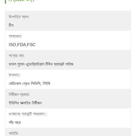
উৎপত্তি স্থল:
চীন
সাক্ষ্যদান:
ISO,FDA,FSC
পণ্যের নাম:
ডাবল লুমেন এন্ডোট্রাচিয়াল টিউব অ্যাডাল্ট সাইজ
উপাদান:
মেডিকেল গ্রেড পিভিসি, পিইউ
নির্বীজন প্রকার:
ইথিলিন অক্সাইড নির্বীজন
গুণমানের গ্যারান্টি সময়কাল::
পাঁচ বছর
আইডি: