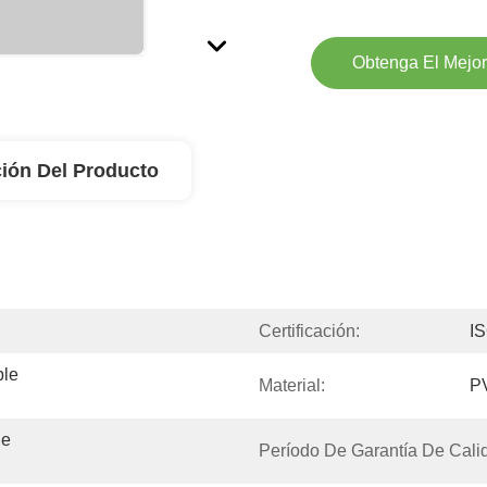
Obtenga El Mejor
ión Del Producto
Certificación:
I
le 
Material:
P
e 
Período De Garantía De Calid