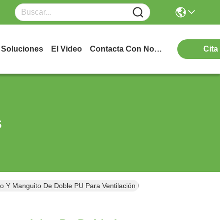
Soluciones
El Video
Contacta Con Nosotros
Cita
s
 Y Manguito De Doble PU Para Ventilación De Bajo Volumen Y De Al