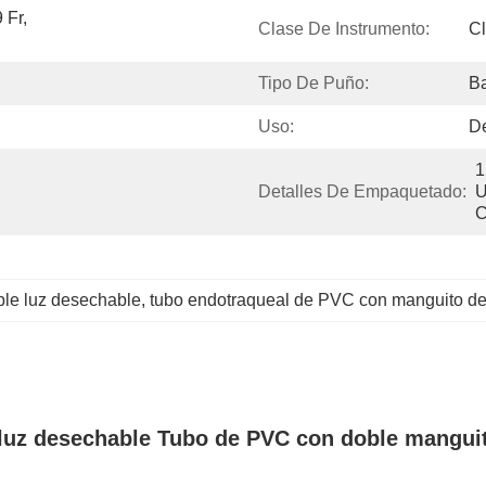
 Fr, 
Clase De Instrumento:
Cl
Tipo De Puño:
Ba
Uso:
D
1
Detalles De Empaquetado:
U
C
ble luz desechable
, 
tubo endotraqueal de PVC con manguito d
luz desechable Tubo de PVC con doble manguit