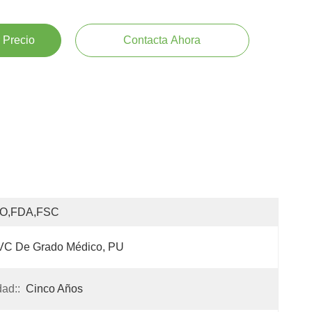
 Precio
Contacta Ahora
SO,FDA,FSC
VC De Grado Médico, PU
ad::
Cinco Años