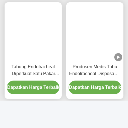
Tabung Endotracheal
Produsen Medis Tubu
Diperkuat Satu Pakai
Endotracheal Disposable
Dengan Port Penyedutan
Diperkuat Bebas DEHP
Dapatkan Harga Terbaik
Untuk Pencegahan VAP
Dapatkan Harga Terbaik