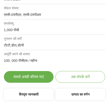
मॉडल संख्या:
एमसी-09पीएल, एमसी-09पीआर
एमओक्यू:
1,000 पीसी
भुगतान की शर्तें:
टी/टी,डी/ए,डी/पी
आपूर्ति करने की क्षमता:
100, 000 पीसीएस / महीना
सबसे अच्छी कीमत पाएं
अब संपर्क करें
विस्तृत जानकारी
उत्पाद का वर्णन