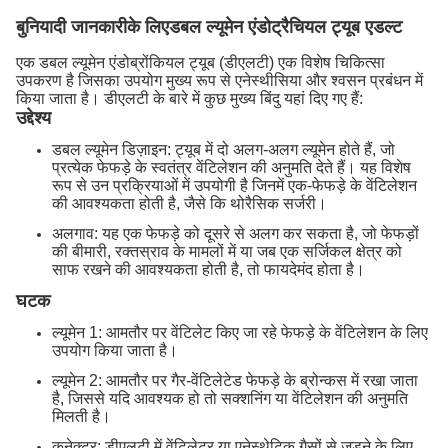
बुनियादी जानकारी
के लिए
डबल ल्यूमेन एंडोट्रैचियल ट्यूब एडल्ट
एक डबल ल्यूमेन एंडोब्रोंकियल ट्यूब (डीएलटी) एक विशेष चिकित्सा
उपकरण है जिसका उपयोग मुख्य रूप से एनेस्थीसिया और श्वसन प्रबंधन में
किया जाता है। डीएलटी के बारे में कुछ मुख्य बिंदु यहां दिए गए हैं:
उद्देश्य
डबल ल्यूमेन डिज़ाइन: ट्यूब में दो अलग-अलग ल्यूमेन होते हैं, जो
प्रत्येक फेफड़े के स्वतंत्र वेंटिलेशन की अनुमति देते हैं। यह विशेष
रूप से उन प्रक्रियाओं में उपयोगी है जिनमें एक-फेफड़े के वेंटिलेशन
की आवश्यकता होती है, जैसे कि थोरैसिक सर्जरी।
अलगाव: यह एक फेफड़े को दूसरे से अलग कर सकता है, जो फेफड़ों
की बीमारी, रक्तस्राव के मामलों में या जब एक सर्जिकल क्षेत्र को
साफ रखने की आवश्यकता होती है, तो फायदेमंद होता है।
घटक
ल्यूमेन 1: आमतौर पर वेंटिलेट किए जा रहे फेफड़े के वेंटिलेशन के लिए
उपयोग किया जाता है।
ल्यूमेन 2: आमतौर पर गैर-वेंटिलेटेड फेफड़े के ब्रोन्कस में रखा जाता
है, जिससे यदि आवश्यक हो तो सक्शनिंग या वेंटिलेशन की अनुमति
मिलती है।
कनेक्टर: डीएलटी में वेंटिलेटर या एनेस्थेटिक गैसों से जुड़ने के लिए