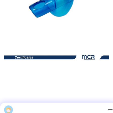
टैग:
आकार 7.5 नाक एंडोट्रैकियल ट्यूब