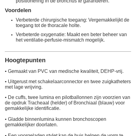
positionering in de bronchus te garanderen.
Voordelen
Verbeterde chirurgische toegang: Vergemakkelijkt de
toegang tot de thoracale holte.
Verbeterde oxygenatie: Maakt een beter beheer van
het ventilatie-perfusie-mismatch mogelijk.
Hoogtepunten
• Gemaakt van PVC van medische kwaliteit, DEHP-vrij.
• Uitgerust met schakelaarconnector en twee zuigkatheters
met lage wrijving.
• De cuffs, twee lumina en pilotballonnen zijn voorzien van
de opdruk Tracheaal (helder) of Bronchiaal (blauw) voor
gemakkelijke identificatie.
• Gladde binnenlumina kunnen bronchoscopen
gemakkelijker doorlaten.
• Een voorgeladen stylet kan de buis helpen de vorm te