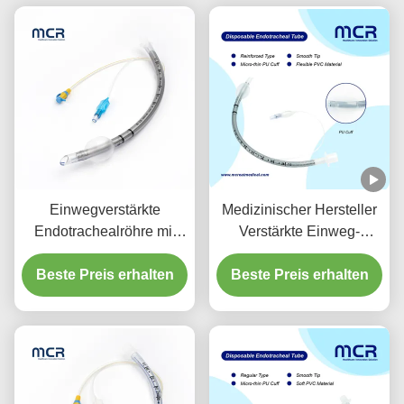
Einwegverstärkte
Medizinischer Hersteller
Endotrachealröhre mit
Verstärkte Einweg-
Sauganschluss zur VAP-
Endotrachealröhre
Beste Preis erhalten
Prävention
Beste Preis erhalten
DEHP-frei