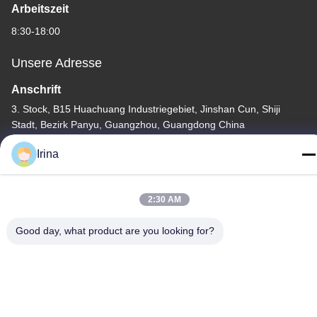
Arbeitszeit
8:30-18:00
Unsere Adresse
Anschrift
3. Stock, B15 Huachuang Industriegebiet, Jinshan Cun, Shiji
Stadt, Bezirk Panyu, Guangzhou, Guangdong China
Tel.
Irina
86-020-3156-0583
2:30 AM
Good day, what product are you looking for?
China Gute Qualität Geschlossene Sauganlage Lieferant.
Urheberrecht © -2026 MCREAT (GUANGZHOU) BIO-TECH
CO.,LTD Alle Rechte vorbehalten.
Datenschutzrichtlinie
|
Sitemap