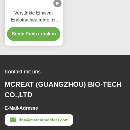
Verstärkte Einweg-
Endotrachealröhre mit
Mikro-Dünnen-PU-
Beste Preis erhalten
Manschetten für den
Sauganschluss
Kontakt mit uns
MCREAT (GUANGZHOU) BIO-TECH
CO.,LTD
E-Mail-Adresse
irina@mcreatmedical.com