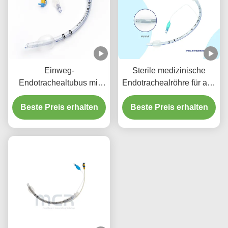
Einweg-
Sterile medizinische
Endotrachealtubus mit
Endotrachealröhre für alle
Absauganschluss -
Größen mit CE ISO
Beste Preis erhalten
DEHP-freies,
Beste Preis erhalten
transparentes PVC für
fünf Jahre
Qualitätsgarantie