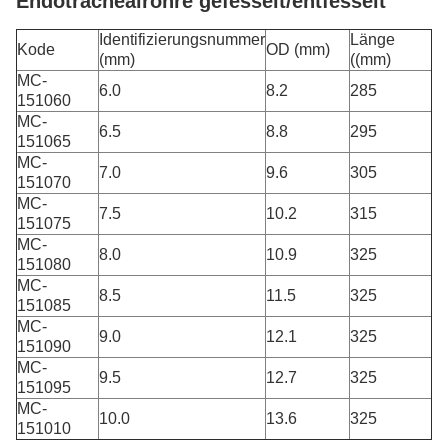
Endotrachealröhre gefesselt/entfesselt
Identifizierungsnummer
Länge
Kode
OD (mm)
(mm)
((mm)
MC-
6.0
8.2
285
151060
MC-
6.5
8.8
295
151065
MC-
7.0
9.6
305
151070
MC-
7.5
10.2
315
151075
MC-
8.0
10.9
325
151080
MC-
8.5
11.5
325
151085
MC-
9.0
12.1
325
151090
MC-
9.5
12.7
325
151095
MC-
10.0
13.6
325
151010