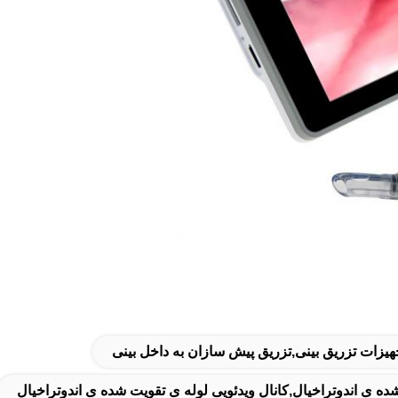
ده ی اندوتراخیال,کانال ویدئویی لوله ی تقویت شده ی اندوتراخیال