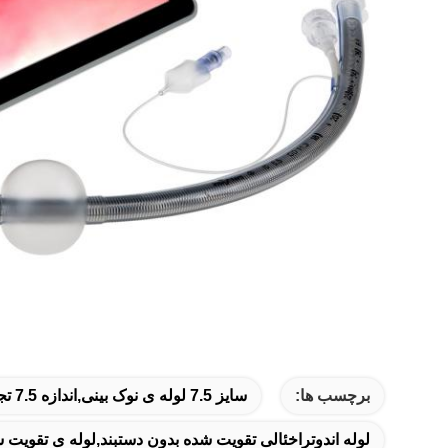
برچسب ها:
سایز 7.5 لوله ی نوک بینی,اندازه 7.5 تجهیزات تزریق بینی,تزریق پیش سازان به داخل بینی
لوله اندوتراخئالی تقویت شده بدون دستبند,لوله ی تقویت ش