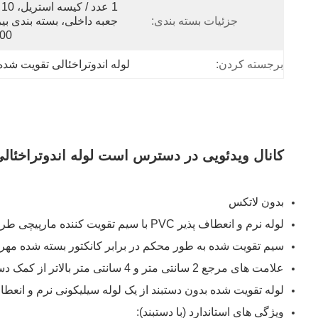
جزئیات بسته بندی:
100 ع
برجسته کردن:
لوله اندوتراخئالی تقویت شده
کانال ویدئویی در دسترس است لوله اندوتراخئالی
بدون لاتکس
لوله نرم و انعطاف پذیر PVC با سیم تقویت کننده مارپیچی طراحی شده است تا به کاهش خطر خم شدن کمک کند
سیم تقویت شده به طور محکم در برابر کانکتور بسته شده مه
علامت های مرجع 2 سانتی متر و 4 سانتی متر بالاتر از کمک دستبند در قرار دادن صحیح نوک لوله تنفسی
لوله تقویت شده بدون دستبند از یک لوله سیلیکونی نرم و انعط
ویژگی های استاندارد (با دستبند):