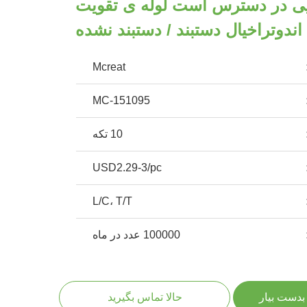
ویی در دسترس است لوله ی تقویت
ندوتراخیال دستبند / دستبند نشده
Mcreat
MC-151095
10 تکه
USD2.29-3/pc
L/C، T/T
100000 عدد در ماه
بدست بیار
حالا تماس بگیرید