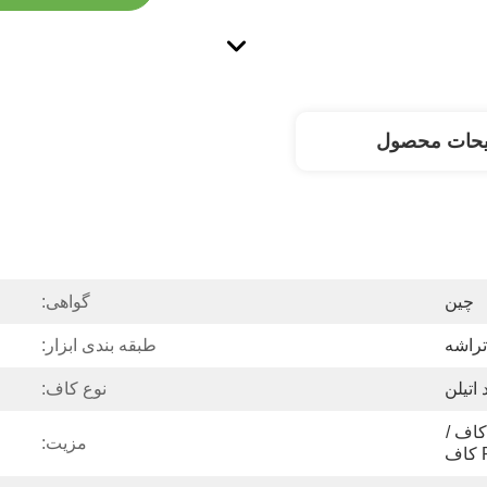
یحات محصول
چین
گواهی:
تراشه
طبقه بندی ابزار:
اتیلن
نوع کاف:
کاف / بدون بند / پی وی سی کاف / 
مزیت:
ف