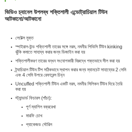
ভিডিও চ্যানেল উপলব্ধ শক্তিশালী এন্ডোট্রাচিয়াল টিউব
আটকানো/আটকানো
লেটেক্স মুক্ত
স্পাইরাল-উন্ড শক্তিশালী তারের সঙ্গে নরম, নমনীয় পিভিসি টিউব kinking
ঝুঁকি কমাতে সাহায্য করার জন্য ডিজাইন করা হয়
শক্তিশালীকরণ তারের বন্ধন সংযোগকারী বিরুদ্ধে শক্তভাবে সীল করা হয়
ট্র্যাচিয়াল টিউব টিপ সঠিকভাবে স্থাপন করার জন্য ম্যানচেট সাহায্যের 2 সেমি
এবং 4 সেমি উপরে রেফারেন্স চিহ্ন
Uncuffed শক্তিশালী টিউব একটি নরম, নমনীয় সিলিকন টিউব দিয়ে তৈরি
করা হয়
স্ট্যান্ডার্ড ফিচারস (পাঁচা):
পূর্ণ ম্যাগিল বক্ররেখা
মারফি চোখ
প্যাকেজড স্টেরিল