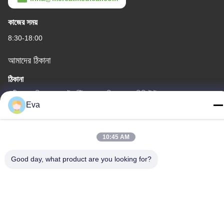
কাজের সময়
8:30-18:00
আমাদের ঠিকানা
ঠিকানা
তৃতীয় তলা, বি১৫ হুয়াচুয়াং ইন্ডাস্ট্রি এলাকা, জিনশান কুন, শিজি টাউন, প্যানু জেলা, গুয়াংজু,
গুয়াংডং চীন
Eva
টেলিফোন
86-020-3156-0583
10:45 AM
Good day, what product are you looking for?
চীন ভালো মানের বন্ধ সাকশন সিস্টেম সরবরাহকারী। কপিরাইট © -2026 MCREAT
(GUANGZHOU) BIO-TECH CO.,LTD সমস্ত অধিকার সংরক্ষিত।
গোপনীয়তা নীতি
|
সাইট ম্যাপ