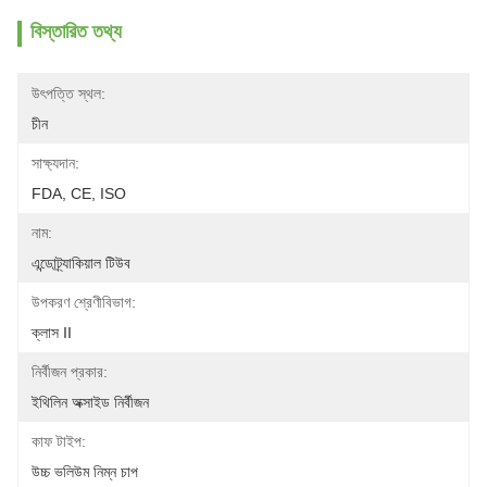
বিস্তারিত তথ্য
উৎপত্তি স্থল:
চীন
সাক্ষ্যদান:
FDA, CE, ISO
নাম:
এন্ডোট্র্যাকিয়াল টিউব
উপকরণ শ্রেণীবিভাগ:
ক্লাস II
নির্বীজন প্রকার:
ইথিলিন অক্সাইড নির্বীজন
কাফ টাইপ:
উচ্চ ভলিউম নিম্ন চাপ