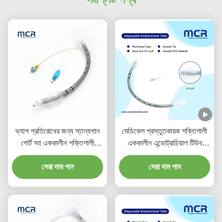
ভ্যাপ প্রতিরোধের জন্য স্তন্যপান
মেডিকেল প্রস্তুতকারক শক্তিশালী
পোর্ট সহ এককালীন শক্তিশালী
এককালীন এন্ডোট্রাচিয়াল টিউব
এন্ডোট্রাচিয়াল টিউব
ডিইএইচপি মুক্ত
সেরা দাম পান
সেরা দাম পান