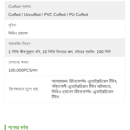
Cuffed প্রকার:
Cuffed / Uncuffed / PVC Cuffed / PU Cuffed
সুবিধা:
ভিডিও চ্যানেল
প্যাকেজিং বিবরণ:
1 পিসি/ জীবাণুমুক্ত থলি, 10 পিসি/ ভিতরের বাক্স, বাইরের প্যাকিং: 100 পিসি
যোগানের ক্ষমতা:
100,000PCS/মাস
আনম্যাঞ্চড রিইনফোর্সড এন্ডোট্রাচিয়েল টিউব
, 
শক্তিশালী এন্ডোট্রাচিয়াল টিউব আটকানো
, 
বিশেষভাবে তুলে ধরা:
ভিডিও চ্যানেল রিইনফোর্সড এন্ডোট্রাচিয়েল 
টিউব
পণ্যের বর্ণনা