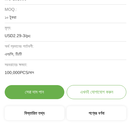
MOQ.:
১০ টুকরা
মূল্য:
USD2.29-3/pc
অর্থ প্রদানের শর্তাবলী:
এল/সি, টি/টি
সরবরাহের ক্ষমতা:
100,000PCS/মাস
সেরা দাম পান
এখনই যোগাযোগ করুন
বিস্তারিত তথ্য
পণ্যের বর্ণনা