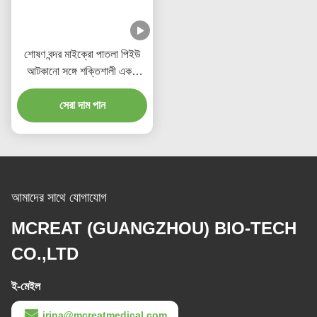
শোষণ বন্দর মাইক্রো পাতলা পিইউ
আটকানো সঙ্গে শক্তিশালী একক
ব্যবহারযোগ্য এন্ডোট্রাচিয়েল টিউব
সেরা দাম পান
আমাদের সাথে যোগাযোগ
MCREAT (GUANGZHOU) BIO-TECH
CO.,LTD
ই-মেইল
irina@mcreatmedical.com