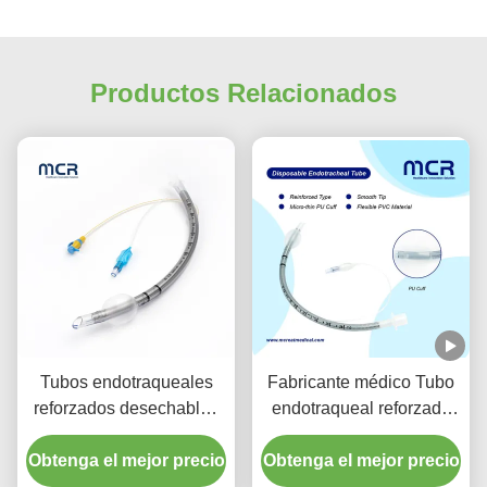
Productos Relacionados
Tubos endotraqueales
Fabricante médico Tubo
reforzados desechables
endotraqueal reforzado
con puerto de succión
desechable libre de
Obtenga el mejor precio
para la prevención de
Obtenga el mejor precio
DEHP
VAP