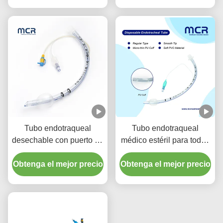
Tubo endotraqueal
Tubo endotraqueal
desechable con puerto de
médico estéril para todos
succión - PVC
los tamaños con ISO CE
Obtenga el mejor precio
transparente libre de
Obtenga el mejor precio
DEHP para garantía de
calidad de cinco años