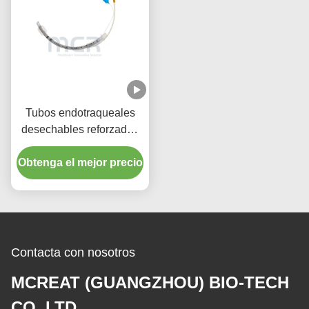
Tubos endotraqueales
desechables reforzados
con puerto de succión
Obtenga el mejor precio
micro delgado con
esposas de PU
Contacta con nosotros
MCREAT (GUANGZHOU) BIO-TECH
CO.,LTD