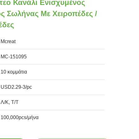
ντεο Κανάλι Ενισχυμένος
ός Σωλήνας Με Χειροπέδες /
έδες
Mcreat
MC-151095
10 κομμάτια
USD2.29-3/pc
Λ/Κ, Τ/Τ
100,000pcs/μήνα