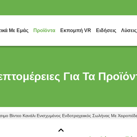
τικά Με Εμάς
Προϊόντα
Εκπομπή VR
Ειδήσεις
Λύσεις
επτομέρειες Για Τα Προϊόν
σιμο Βίντεο Κανάλι Ενισχυμένος Ενδοτραχειικός Σωλήνας Με Χειροπέδε