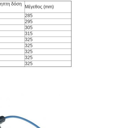
ηπτη δόση
Μέγεθος (mm)
285
295
305
315
325
325
325
325
325