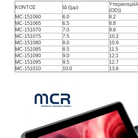
Υπεραντερόλ
ΚΟΝΤΟΣ
ΙΔ ((μμ)
(OD))
MC-151060
6.0
8.2
MC-151065
6.5
8.8
MC-151070
7.0
9.6
MC-151075
7.5
10.2
MC-151080
8.0
10.9
MC-151085
8.5
11.5
MC-151090
9.0
12.1
MC-151095
9.5
12.7
MC-151010
10.0
13.6