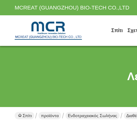
MCREAT (GUANGZHOU) BIO-TECH CO.,LTD
Σπίτι
Σχε
Λ
Σπίτι
προϊόντα
Ενδοτραχειακός Σωλήνας
Διαθέ