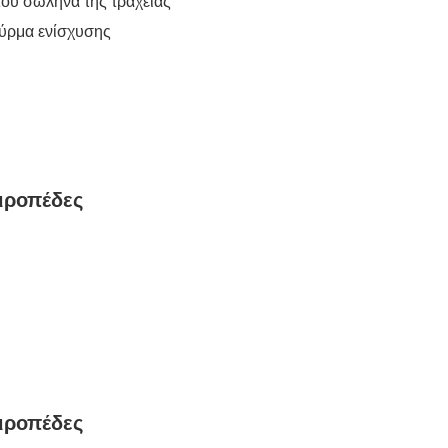
του σωλήνα της τραχείας
σύρμα ενίσχυσης
ειροπέδες
ειροπέδες