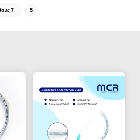
θους 7
5