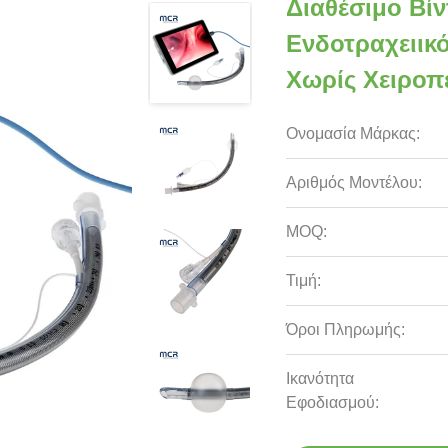
Διαθέσιμο Βί
Ενδοτραχειικ
Χωρίς Χειροπ
Ονομασία Μάρκας:
Αριθμός Μοντέλου:
MOQ:
Τιμή:
Όροι Πληρωμής:
Ικανότητα
Εφοδιασμού: