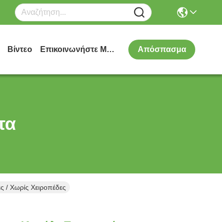
Βίντεο
Επικοινωνήστε Μαζί Μας
Απόσπασμα
τα
ς / Χωρίς Χειροπέδες