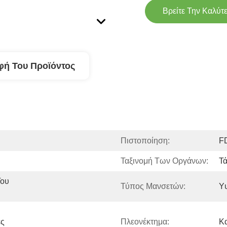
Βρείτε Την Καλύτ
φή Του Προϊόντος
Πιστοποίηση:
F
Ταξινομή Των Οργάνων:
Τά
ου 
Τύπος Μανσετών:
Υ
ς 
Πλεονέκτημα:
Κα