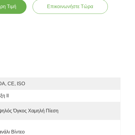
ερη Τιμή
Επικοινωνήστε Τώρα
DA, CE, ISO
ξη ΙΙ
ψηλός Όγκος Χαμηλή Πίεση
νάλι Βίντεο