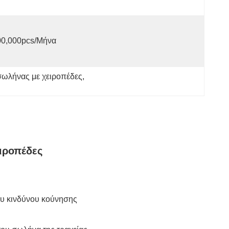
00,000pcs/μήνα
σωλήνας με χειροπέδες
, 
ειροπέδες
ου κινδύνου κούνησης