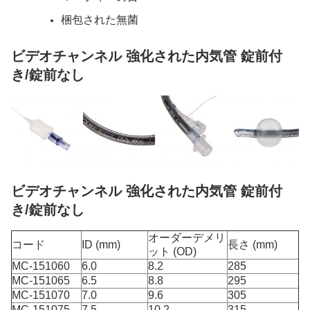
梱包された無菌
ビデオチャンネル 強化された内気管 錠前付
き/錠前なし
ビデオチャンネル 強化された内気管 錠前付
き/錠前なし
オーダーデメリ
コード
ID (mm)
長さ (mm)
ット (OD)
MC-151060
6.0
8.2
285
MC-151065
6.5
8.8
295
MC-151070
7.0
9.6
305
MC-151075
7.5
10.2
315