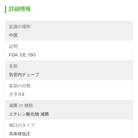
詳細情報
起源の場所:
中国
証明:
FDA, CE, ISO
名前:
気管内チューブ
楽器の分類:
クラスII
滅菌 の 種類:
エチレン酸化物 滅菌
袖口のタイプ:
高体積低圧