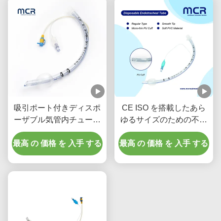
吸引ポート付きディスポ
CE ISO を搭載したあら
ーザブル気管内チューブ
ゆるサイズのための不妊
- DEHPフリー透明
医療内気管
最高 の 価格 を 入手 する
PVC、5年間品質保証
最高 の 価格 を 入手 する