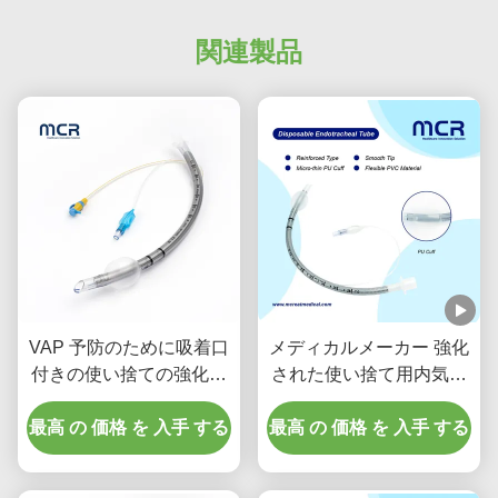
関連製品
VAP 予防のために吸着口
メディカルメーカー 強化
付きの使い捨ての強化さ
された使い捨て用内気管
れた内気管
DEHPフリー
最高 の 価格 を 入手 する
最高 の 価格 を 入手 する