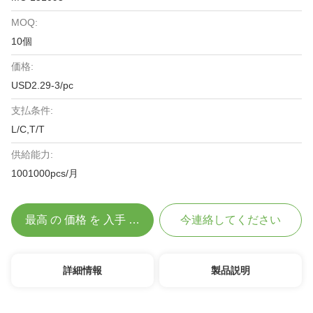
MOQ:
10個
価格:
USD2.29-3/pc
支払条件:
L/C,T/T
供給能力:
1001000pcs/月
最高 の 価格 を 入手 する
今連絡してください
詳細情報
製品説明