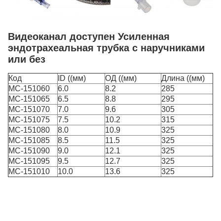
Видеоканал доступен Усиленная
эндотрахеальная трубка с наручниками
или без
Код
ID ((мм)
ОД ((мм)
Длина ((мм)
MC-151060
6.0
8.2
285
MC-151065
6.5
8.8
295
MC-151070
7.0
9.6
305
MC-151075
7.5
10.2
315
MC-151080
8.0
10.9
325
MC-151085
8.5
11.5
325
MC-151090
9.0
12.1
325
MC-151095
9.5
12.7
325
MC-151010
10.0
13.6
325