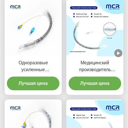
Одноразовые
Медицинский
усиленные
производитель
эндотрахеальные трубы
Усиленная одноразовая
с портом всасывания
Лучшая цена
эндотрахеальная трубка
Лучшая цена
для профилактики ВАП
без DEHP