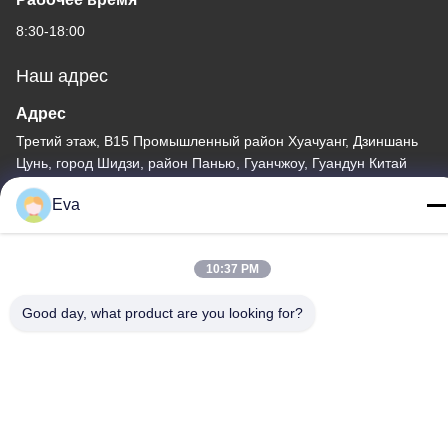
8:30-18:00
Наш адрес
Адрес
Третий этаж, B15 Промышленный район Хуачуанг, Дзиншань
Цунь, город Шидзи, район Панью, Гуанчжоу, Гуандун Китай
Телефон
Eva
86-020-3156-0583
10:37 PM
Good day, what product are you looking for?
Китай Хорошее качество Закрытая система всасывания
Доставщик. -2026 MCREAT (GUANGZHOU) BIO-TECH CO.,LTD
Все права защищены.
Политика конфиденциальности
|
Карта сайта