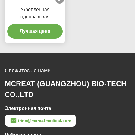
Укрепленная
одноразовая
эндотрахеальная трубка
с микротонким PU-
Лучшая цена
зажатым портом
всасывания
Свяжитесь с нами
MCREAT (GUANGZHOU) BIO-TECH
CO.,LTD
Электронная почта
irina@mcreatmedical.com
Рабочее время