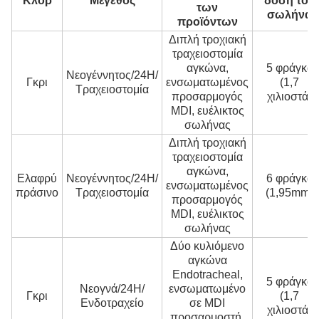
Κλορ
Μέγεθος
δόση του
των
σωλήνα
προϊόντων
Διπλή τροχιακή
τραχειοστομία
αγκώνα,
5 φράγκα
Νεογέννητος/24H/
Γκρι
ενσωματωμένος
(1,7
Τραχειοστομία
προσαρμογός
χιλιοστά)
MDI, ευέλικτος
σωλήνας
Διπλή τροχιακή
τραχειοστομία
αγκώνα,
Ελαφρύ
Νεογέννητος/24H/
6 φράγκα
ενσωματωμένος
πράσινο
Τραχειοστομία
(1,95mm)
προσαρμογός
MDI, ευέλικτος
σωλήνας
Δύο κυλιόμενο
αγκώνα
Endotracheal,
5 φράγκα
Νεογνά/24H/
ενσωματωμένο
Γκρι
(1,7
Ενδοτραχείο
σε MDI
χιλιοστά)
προσαρμοστή,