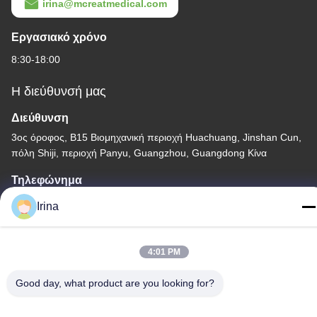
irina@mcreatmedical.com
Εργασιακό χρόνο
8:30-18:00
Η διεύθυνσή μας
Διεύθυνση
3ος όροφος, Β15 Βιομηχανική περιοχή Huachuang, Jinshan Cun,
πόλη Shiji, περιοχή Panyu, Guangzhou, Guangdong Κίνα
Τηλεφώνημα
86-020-3156-0583
Irina
4:01 PM
Good day, what product are you looking for?
Κίνα Καλή ποιότητα Κλειστό σύστημα αναρρόφησης
Προμηθευτής. -2026 MCREAT (GUANGZHOU) BIO-TECH