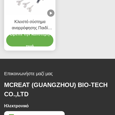
Κλειστό σύστημα
αναρρόφησης Παιδί
τύπου 72H CSC Ενιαία
Βρείτε την καλύτερη
ιατρική προμήθεια
τιμή
Επικοινωνήστε μαζί μας
MCREAT (GUANGZHOU) BIO-TECH
CO.,LTD
Ηλεκτρονικό