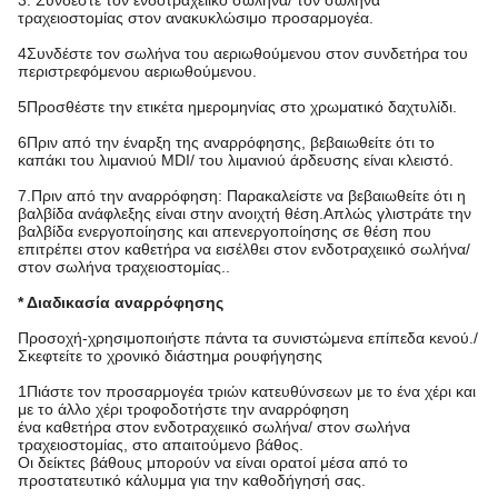
3. Συνδέστε τον ενδοτραχειικό σωλήνα/ τον σωλήνα
τραχειοστομίας στον ανακυκλώσιμο προσαρμογέα.
4Συνδέστε τον σωλήνα του αεριωθούμενου στον συνδετήρα του
περιστρεφόμενου αεριωθούμενου.
5Προσθέστε την ετικέτα ημερομηνίας στο χρωματικό δαχτυλίδι.
6Πριν από την έναρξη της αναρρόφησης, βεβαιωθείτε ότι το
καπάκι του λιμανιού MDI/ του λιμανιού άρδευσης είναι κλειστό.
7.Πριν από την αναρρόφηση: Παρακαλείστε να βεβαιωθείτε ότι η
βαλβίδα ανάφλεξης είναι στην ανοιχτή θέση.Απλώς γλιστράτε την
βαλβίδα ενεργοποίησης και απενεργοποίησης σε θέση που
επιτρέπει στον καθετήρα να εισέλθει στον ενδοτραχειικό σωλήνα/
στον σωλήνα τραχειοστομίας..
* Διαδικασία αναρρόφησης
Προσοχή-χρησιμοποιήστε πάντα τα συνιστώμενα επίπεδα κενού./
Σκεφτείτε το χρονικό διάστημα ρουφήγησης
1Πιάστε τον προσαρμογέα τριών κατευθύνσεων με το ένα χέρι και
με το άλλο χέρι τροφοδοτήστε την αναρρόφηση
ένα καθετήρα στον ενδοτραχειικό σωλήνα/ στον σωλήνα
τραχειοστομίας, στο απαιτούμενο βάθος.
Οι δείκτες βάθους μπορούν να είναι ορατοί μέσα από το
προστατευτικό κάλυμμα για την καθοδήγησή σας.