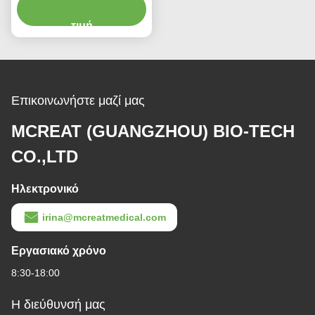
Ενδοτραχειακές και
Τραχειοστομικές
τιμή
Εφαρμογές Παρέχοντας
Αποτελεσματική
Θεραπεία
Επικοινωνήστε μαζί μας
MCREAT (GUANGZHOU) BIO-TECH
CO.,LTD
Ηλεκτρονικό
irina@mcreatmedical.com
Εργασιακό χρόνο
8:30-18:00
Η διεύθυνσή μας