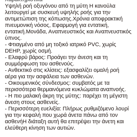
Υψηλή ροή οξυγόνου από τη μύτη Η κανούλα
λειτουργεί με συσκευή υψηλής ροής για την
αντιμετώπιση της κόπωσης.
Χρόνια αποφρακτική
πνευμονική νόσος, Εφαρμογή για εντατική,
εντατική.
Μονάδα, Αναπνευστικός και Αναπνευστικός
ύπνος.
- Φτιαγμένο από μη τοξικό ιατρικό PVC, χωρίς
DEHP, χωρίς οσμή.
- Ελαφρύ βάρος: Προάγει την άνεση και τη
συμμόρφωση του ασθενούς.
- Ανθεκτικό στις κλίσεις: εξασφαλίζει ομαλή ροή
αέρα για την ασφάλεια των ασθενών.
- Οικουμενικός σύνδεσμος: συμβατός με τα
περισσότερα θερμαινόμενα κυκλώματα αναπνοής.
- Η πιο μαλακή άκρη της μύτης: παρέχει τη μέγιστη
άνεση στους ασθενείς.
- Περισσότερη ευελιξία: Πλήρως ρυθμιζόμενο λουρί
για την κεφαλή που χωρά άνετα πάνω από τον
ασθενή
Η διάταξη αυτή θα επιτρέψει την άνετη και
ελεύθερη κίνηση των αυτιών.