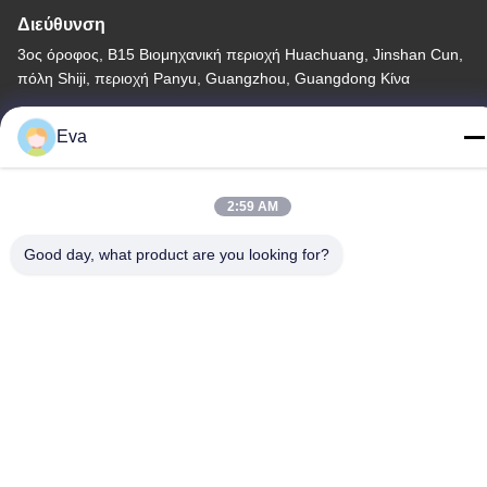
Διεύθυνση
3ος όροφος, Β15 Βιομηχανική περιοχή Huachuang, Jinshan Cun,
πόλη Shiji, περιοχή Panyu, Guangzhou, Guangdong Κίνα
Τηλεφώνημα
Eva
86-020-3156-0583
2:59 AM
Good day, what product are you looking for?
Κίνα Καλή ποιότητα Κλειστό σύστημα αναρρόφησης
Προμηθευτής. -2026 MCREAT (GUANGZHOU) BIO-TECH
CO.,LTD Όλα τα δικαιώματα διατηρούνται.
Πολιτική απορρήτου
|
Sitemap