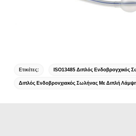
Ετικέτες:
ISO13485 Διπλός Ενδοβρογχικός Σ
Διπλός Ενδοβρονχιακός Σωλήνας Με Διπλή Λάμψ