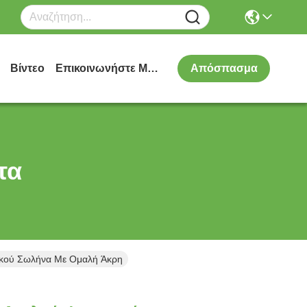
Βίντεο
Επικοινωνήστε Μαζί Μας
Απόσπασμα
τα
ιακού Σωλήνα Με Ομαλή Άκρη