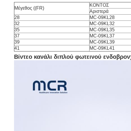
ΚΟΝΤΟΣ
Μέγεθος ((FR)
Αριστερά
28
MC-09KL28
32
MC-09KL32
35
MC-09KL35
37
MC-09KL37
39
MC-09KL39
41
MC-09KL41
Βίντεο κανάλι διπλού φωτεινού ενδοβρο