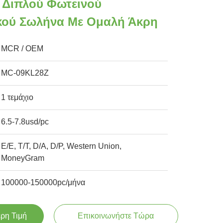
ι Διπλού Φωτεινού
κού Σωλήνα Με Ομαλή Άκρη
MCR / OEM
MC-09KL28Z
1 τεμάχιο
6.5-7.8usd/pc
Ε/Ε, Τ/Τ, D/A, D/P, Western Union,
MoneyGram
100000-150000pc/μήνα
ερη Τιμή
Επικοινωνήστε Τώρα