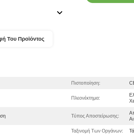
φή Του Προϊόντος
Πιστοποίηση:
C
Ελ
Πλεονέκτημα:
Χ
Απ
εση
Τύπος Αποστείρωσης:
Αι
Ταξινομή Των Οργάνων:
Τά