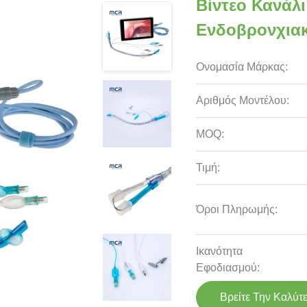
Βίντεο Κανάλ
Ενδοβρονχια
Ονομασία Μάρκας:
Αριθμός Μοντέλου:
MOQ:
Τιμή:
Όροι Πληρωμής:
Ικανότητα
Εφοδιασμού:
Βρείτε Την Καλύτ