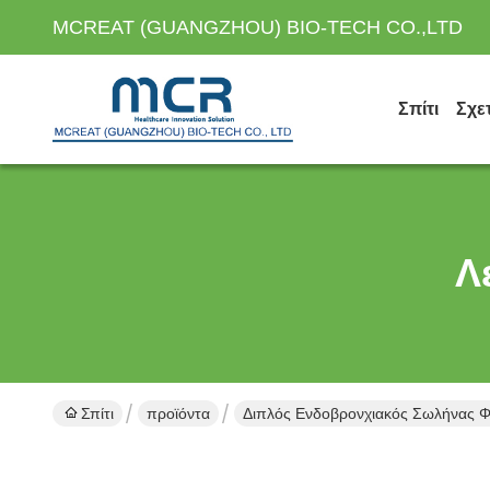
MCREAT (GUANGZHOU) BIO-TECH CO.,LTD
Σπίτι
Σχε
Λ
Σπίτι
προϊόντα
Διπλός Ενδοβρονχιακός Σωλήνας Φω