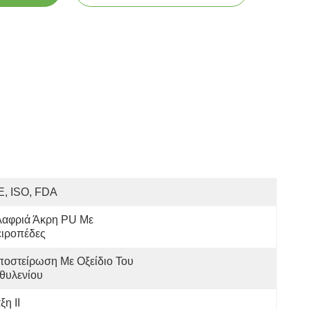
E, ISO, FDA
αφριά Άκρη PU Με 
ειροπέδες
οστείρωση Με Οξείδιο Του 
θυλενίου
ξη ΙΙ