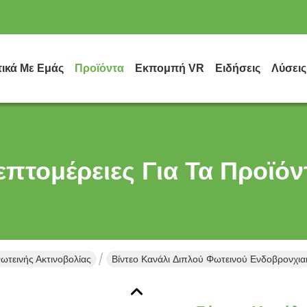
τικά Με Εμάς
Προϊόντα
Εκπομπή VR
Ειδήσεις
Λύσεις
επτομέρειες Για Τα Προϊόν
τεινής Ακτινοβολίας
Βίντεο Κανάλι Διπλού Φωτεινού Ενδοβρονχ