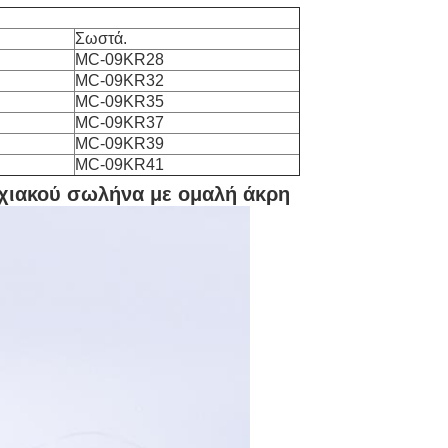
Σωστά.
MC-09KR28
MC-09KR32
MC-09KR35
MC-09KR37
MC-09KR39
MC-09KR41
νχιακού σωλήνα με ομαλή άκρη