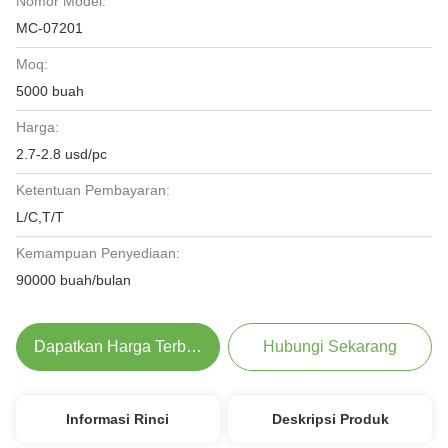
Nomor Model:
MC-07201
Moq:
5000 buah
Harga:
2.7-2.8 usd/pc
Ketentuan Pembayaran:
L/C,T/T
Kemampuan Penyediaan:
90000 buah/bulan
Dapatkan Harga Terbaik
Hubungi Sekarang
Informasi Rinci
Deskripsi Produk