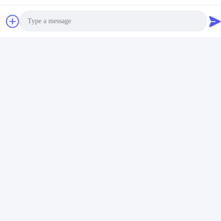
Photo
Video Call
Audio Call