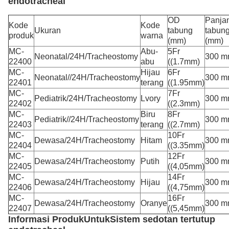
endotracheal
OD
Panja
Kode
Kode
Ukuran
tabung
tabun
produk
warna
(mm)
(mm)
MC-
Abu-
5Fr
Neonatal/24H/Tracheostomy
300 
22400
abu
((1.7mm)
MC-
Hijau
6Fr
Neonatal//24H/Tracheostomy
300 
22401
terang
((1.95mm)
MC-
7Fr
Pediatrik/24H/Tracheostomy
Lvory
300 
22402
((2.3mm)
MC-
Biru
8Fr
Pediatrik//24H/Tracheostomy
300 
22403
terang
((2.7mm)
MC-
10Fr
Dewasa/24H/Tracheostomy
Hitam
300 
22404
((3.35mm)
MC-
12Fr
Dewasa/24H/Tracheostomy
Putih
300 
22405
((4,05mm)
MC-
14Fr
Dewasa/24H/Tracheostomy
Hijau
300 
22406
((4,75mm)
MC-
16Fr
Dewasa/24H/Tracheostomy
Oranye
300 
22407
((5,45mm)
Informasi Produk
Untuk
Sistem sedotan tertutup