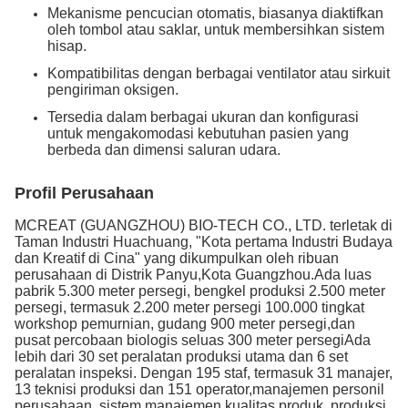
Mekanisme pencucian otomatis, biasanya diaktifkan
oleh tombol atau saklar, untuk membersihkan sistem
hisap.
Kompatibilitas dengan berbagai ventilator atau sirkuit
pengiriman oksigen.
Tersedia dalam berbagai ukuran dan konfigurasi
untuk mengakomodasi kebutuhan pasien yang
berbeda dan dimensi saluran udara.
Profil Perusahaan
MCREAT (GUANGZHOU) BIO-TECH CO., LTD. terletak di
Taman Industri Huachuang, "Kota pertama Industri Budaya
dan Kreatif di Cina" yang dikumpulkan oleh ribuan
perusahaan di Distrik Panyu,Kota Guangzhou.Ada luas
pabrik 5.300 meter persegi, bengkel produksi 2.500 meter
persegi, termasuk 2.200 meter persegi 100.000 tingkat
workshop pemurnian, gudang 900 meter persegi,dan
pusat percobaan biologis seluas 300 meter persegiAda
lebih dari 30 set peralatan produksi utama dan 6 set
peralatan inspeksi. Dengan 195 staf, termasuk 31 manajer,
13 teknisi produksi dan 151 operator,manajemen personil
perusahaan, sistem manajemen kualitas produk, produksi,