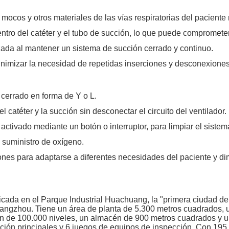
, mocos y otros materiales de las vías respiratorias del pacient
tro del catéter y el tubo de succión, lo que puede comprometer 
zada al mantener un sistema de succión cerrado y continuo.
nimizar la necesidad de repetidas inserciones y desconexiones d
 cerrado en forma de Y o L.
l catéter y la succión sin desconectar el circuito del ventilador.
tivado mediante un botón o interruptor, para limpiar el sistem
o suministro de oxígeno.
ones para adaptarse a diferentes necesidades del paciente y dim
n el Parque Industrial Huachuang, la "primera ciudad de indu
uangzhou. Tiene un área de planta de 5.300 metros cuadrados, u
ción de 100.000 niveles, un almacén de 900 metros cuadrados y 
ón principales y 6 juegos de equipos de inspección. Con 195 