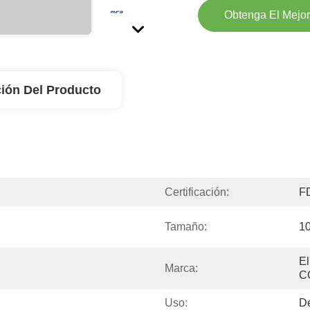
Obtenga El Mejor
ión Del Producto
Certificación:
F
Tamaño:
1
El
Marca:
C
Uso:
D