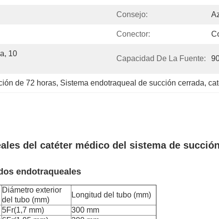
Consejo:
A
Conector:
Co
, 10 
Capacidad De La Fuente:
9
ción de 72 horas
, 
Sistema endotraqueal de succión cerrada
, 
cat
les del catéter médico del sistema de succión
dos endotraqueales
Diámetro exterior
Longitud del tubo (mm)
del tubo (mm)
5Fr(1,7 mm)
300 mm