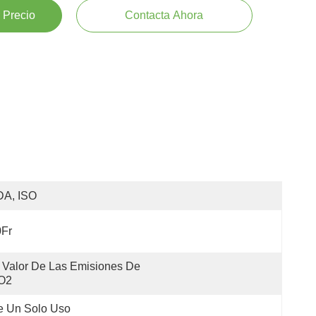
 Precio
Contacta Ahora
DA, ISO
0Fr
 Valor De Las Emisiones De 
O2
e Un Solo Uso