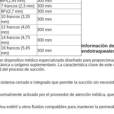
o
6Fr(1,95 mm)
300 mm
7 francos (2,3 mm)
300 mm
8Fr(2,7 mm)
300 mm
10 francos (3,35
300 mm
mm)
12 francos (4,05
300 mm
mm)
14 francos (4,75
300 mm
mm)
Información de
16 francos (5,45
300 mm
endotraqueale
mm)
un dispositivo médico especializado diseñado para proporciona
cánica u oxígeno suplementario. La característica clave de este
d del proceso de succión.
 sistema cerrado e integrado que permite la succión sin necesid
rmalmente activado por el proveedor de atención médica, que ay
na estéril u otros fluidos compatibles para mantener la permeab