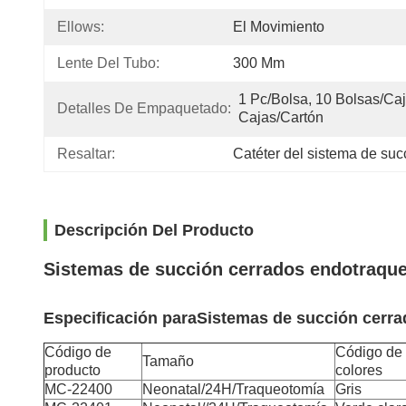
Ellows:
El Movimiento
Lente Del Tubo:
300 Mm
1 Pc/bolsa, 10 Bolsas/caja
Detalles De Empaquetado:
Cajas/cartón
Resaltar:
Catéter del sistema de suc
Descripción Del Producto
Sistemas de succión cerrados endotraquea
Especificación para
Sistemas de succión cerra
Código de
Código de
Tamaño
producto
colores
MC-22400
Neonatal/24H/Traqueotomía
Gris