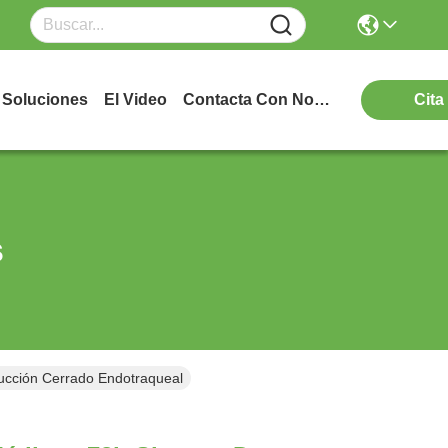
Soluciones
El Video
Contacta Con Nosotros
Cita
s
ucción Cerrado Endotraqueal