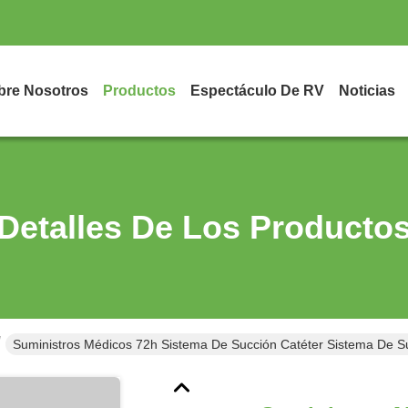
bre Nosotros
Productos
Espectáculo De RV
Noticias
Detalles De Los Producto
Suministros Médicos 72h Sistema De Succión Catéter Sistema De S