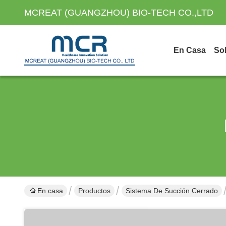
MCREAT (GUANGZHOU) BIO-TECH CO.,LTD
En Casa
So
En casa
Productos
Sistema De Succión Cerrado