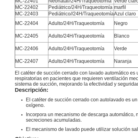
MC-22401
Neonatal//24H/Traqueotomía
Verde clar
MC-22402
Pediátrico/24H/Traqueotomía
marfil
MC-22403
Pediátrico//24H/Traqueotomía
Azul claro
MC-22404
Adulto/24H/Traqueotomía
Negro
MC-22405
Adulto/24H/Traqueotomía
Blanco
MC-22406
Adulto/24H/Traqueotomía
Verde
MC-22407
Adulto/24H/Traqueotomía
Naranja
El catéter de succión cerrado con lavado automático es 
respiratorias en pacientes que requieren ventilación me
sistema de succión, mejorando la efectividad y segurida
Descripción:
El catéter de succión cerrado con autolavado es un
oxígeno.
Incorpora un mecanismo de descarga automático, no
secreciones acumuladas.
El mecanismo de lavado puede utilizar solución sali