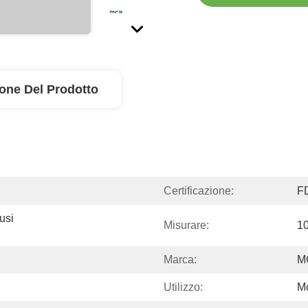
ione Del Prodotto
Certificazione:
F
si 
Misurare:
1
Marca:
M
Utilizzo:
M