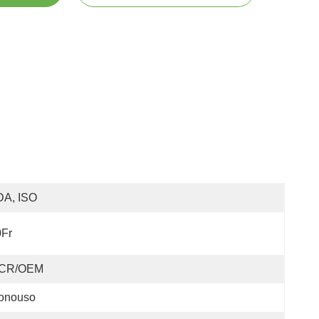
DA, ISO
0Fr
CR/OEM
onouso