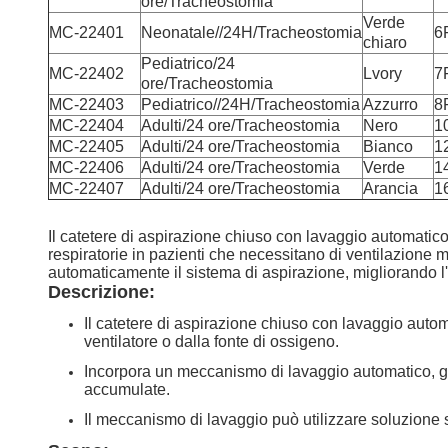
ore/Tracheostomia
Verde
MC-22401
Neonatale//24H/Tracheostomia
6
chiaro
Pediatrico/24
MC-22402
Lvory
7
ore/Tracheostomia
MC-22403
Pediatrico//24H/Tracheostomia
Azzurro
8
MC-22404
Adulti/24 ore/Tracheostomia
Nero
1
MC-22405
Adulti/24 ore/Tracheostomia
Bianco
1
MC-22406
Adulti/24 ore/Tracheostomia
Verde
1
MC-22407
Adulti/24 ore/Tracheostomia
Arancia
1
Il catetere di aspirazione chiuso con lavaggio automatico 
respiratorie in pazienti che necessitano di ventilazione 
automaticamente il sistema di aspirazione, migliorando l'
Descrizione:
Il catetere di aspirazione chiuso con lavaggio autom
ventilatore o dalla fonte di ossigeno.
Incorpora un meccanismo di lavaggio automatico, gene
accumulate.
Il meccanismo di lavaggio può utilizzare soluzione sal