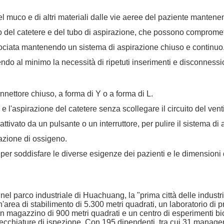
del muco e di altri materiali dalle vie aeree del paziente mantene
no del catetere e del tubo di aspirazione, che possono compromett
crociata mantenendo un sistema di aspirazione chiuso e continuo
endo al minimo la necessità di ripetuti inserimenti e disconnessio
onnettore chiuso, a forma di Y o a forma di L.
 e l'aspirazione del catetere senza scollegare il circuito del venti
vato da un pulsante o un interruttore, per pulire il sistema di 
gazione di ossigeno.
 per soddisfare le diverse esigenze dei pazienti e le dimensioni 
o industriale di Huachuang, la "prima città delle industrie cul
'area di stabilimento di 5.300 metri quadrati, un laboratorio di p
 un magazzino di 900 metri quadrati e un centro di esperimenti bio
ecchiature di ispezione. Con 195 dipendenti, tra cui 31 manager,