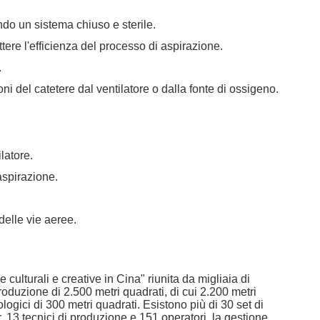
ndo un sistema chiuso e sterile.
ere l'efficienza del processo di aspirazione.
.
ni del catetere dal ventilatore o dalla fonte di ossigeno.
latore.
aspirazione.
delle vie aeree.
turali e creative in Cina" riunita da migliaia di
roduzione di 2.500 metri quadrati, di cui 2.200 metri
logici di 300 metri quadrati. Esistono più di 30 set di
 13 tecnici di produzione e 151 operatori, la gestione