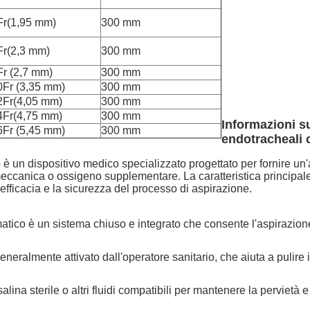
Fr(1,95 mm)
300 mm
Fr(2,3 mm)
300 mm
Fr (2,7 mm)
300 mm
0Fr (3,35 mm)
300 mm
2Fr(4,05 mm)
300 mm
4Fr(4,75 mm)
300 mm
Informazioni s
6Fr (5,45 mm)
300 mm
endotracheali 
è un dispositivo medico specializzato progettato per fornire un'a
meccanica o ossigeno supplementare. La caratteristica principale
efficacia e la sicurezza del processo di aspirazione.
atico è un sistema chiuso e integrato che consente l'aspirazione
ralmente attivato dall'operatore sanitario, che aiuta a pulire il
ina sterile o altri fluidi compatibili per mantenere la pervietà e 