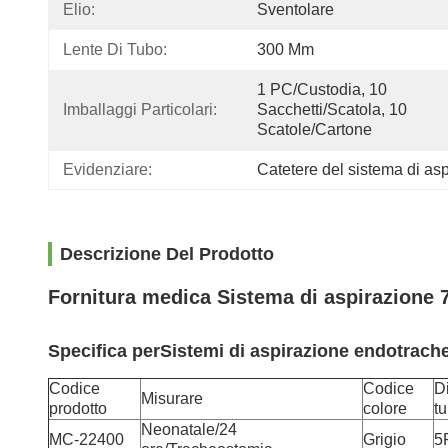
Elio:
Sventolare
Lente Di Tubo:
300 Mm
1 PC/Custodia, 10 
Imballaggi Particolari:
Sacchetti/scatola, 10 
Scatole/cartone
Evidenziare:
Catetere del sistema di as
Descrizione Del Prodotto
Fornitura medica Sistema di aspirazione 7
Specifica per
Sistemi di aspirazione endotrache
Codice
Codice
D
Misurare
prodotto
colore
t
Neonatale/24
MC-22400
Grigio
5