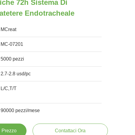
iche 72h Sistema Di
atetere Endotracheale
MCreat
MC-07201
5000 pezzi
2.7-2.8 usd/pc
L/C,T/T
90000 pezzi/mese
e Prezzo
Contattaci Ora