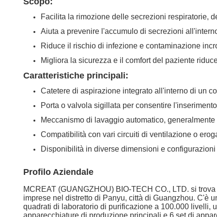
Scopo:
Facilita la rimozione delle secrezioni respiratorie, 
Aiuta a prevenire l'accumulo di secrezioni all'inter
Riduce il rischio di infezione e contaminazione in
Migliora la sicurezza e il comfort del paziente riduc
Caratteristiche principali:
Catetere di aspirazione integrato all'interno di un c
Porta o valvola sigillata per consentire l'inserimento
Meccanismo di lavaggio automatico, generalmente atti
Compatibilità con vari circuiti di ventilazione o ero
Disponibilità in diverse dimensioni e configurazioni
Profilo Aziendale
MCREAT (GUANGZHOU) BIO-TECH CO., LTD. si trova nel parc
imprese nel distretto di Panyu, città di Guangzhou. C'è un
quadrati di laboratorio di purificazione a 100.000 livelli,
apparecchiature di produzione principali e 6 set di appar