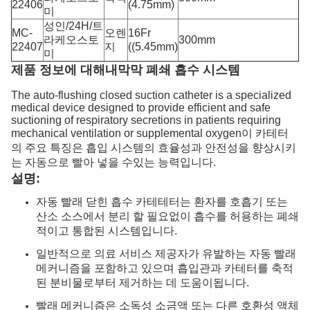
22406
(4.75mm)
미
성인/24H/트
MC-
오렌
16Fr
라케오스토
300mm
22407
지
((5.45mm)
미
제품 정보
에 대해
내막막 폐쇄 흡수 시스템
The auto-flushing closed suction catheter is a specialized
medical device designed to provide efficient and safe
suctioning of respiratory secretions in patients requiring
mechanical ventilation or supplemental oxygen이 카테터
의 주요 특징은 흡입 시스템의 효율성과 안전성을 향상시키
는 자동으로 빨아 넣을 수있는 능력입니다.
설명:
자동 빨래 닫힌 흡수 카테테터는 환자를 호흡기 또는
산소 소스에서 분리 할 필요없이 흡수를 허용하는 폐쇄
적이고 통합된 시스템입니다.
일반적으로 의료 서비스 제공자가 유발하는 자동 빨래
메커니즘을 포함하고 있으며 흡입관과 카테터를 축적
된 분비물로부터 제거하는 데 도움이됩니다.
빨래 메커니즘은 소독성 소금액 또는 다른 호환성 액체