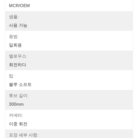
MCR/OEM
샘플:
사용 가능
용법:
일회용
엘로우스:
회전하다
팁:
블루 소프트
튜브 길이:
300mm
커넥터:
이중 회전
포장 세부 사항: