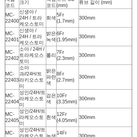
크기
튜브 길이 (mm)
코드
코드
(mm)
신생아 /
MC-
5Fr
24H / 트라
회색
300mm
22400
(1.7mm)
케오스토미
신생아 /
MC-
밝은
6Fr
24H / 트라
300mm
22401
녹색
(1.95mm)
케오스토미
소아 / 24H /
MC-
7Fr
트라케오스
롤리
300mm
22402
(2.3mm)
토미
소아
밝은
MC-
과//24H/트
8Fr
파란
300mm
22403
라키오스토
(2.7mm)
색
미
성인/24H/트
MC-
검은
10Fr
라케오스토
300mm
22404
색
(3.35mm)
미
성인/24H/트
MC-
12Fr
라케오스토
흰색
300mm
22405
(4.05mm)
미
성인/24H/트
MC-
14Fr
라케오스토
녹색
300mm