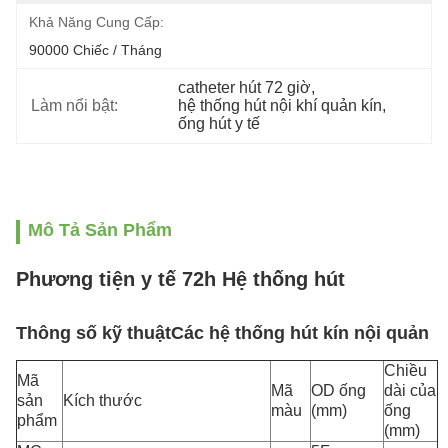
Khả Năng Cung Cấp:
90000 Chiếc / Tháng
catheter hút 72 giờ
, 
Làm nổi bật:
hệ thống hút nội khí quản kín
, 
ống hút y tế
Mô Tả Sản Phẩm
Phương tiện y tế 72h Hệ thống hút
Thông số kỹ thuật
Các hệ thống hút kín nội quản
Chiều
Mã
Mã
OD ống
dài của
sản
Kích thước
màu
(mm)
ống
phẩm
(mm)