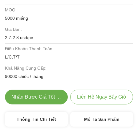
MOQ:
5000 miếng
Giá Bán:
2.7-2.8 usd/pc
Điều Khoản Thanh Toán:
L/C,T/T
Khả Năng Cung Cấp:
90000 chiếc / tháng
Nhận Được Giá Tốt Nhất
Liên Hệ Ngay Bây Giờ
Thông Tin Chi Tiết
Mô Tả Sản Phẩm