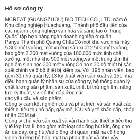
Hồ sơ công ty
MCREAT (GUANGZHOU) BIO-TECH CO., LTD. nằm ở
Khu công nghiệp Huachuang, "Thành phố đầu tiên của
các ngành công nghiệp văn hóa và sáng tạo ở Trung
Quốc" tập hợp hàng ngàn doanh nghiệp ở quận
Panyu,Thành phố Quảng ChâuCó một khu vực nhà máy
5.300 mét vuông, một xưởng sản xuất 2.500 mét vuông,
bao gồm 2.200 mét vuông của 100.000 mức tinh chế
xưởng, một nhà kho 900 mét vuông,và một trung tâm thí
nghiệm sinh học 300 mét vuôngCó hơn 30 bộ thiết bị sản
xuất chính và 6 bộ thiết bị kiểm tra. Với 195 nhân viên, bao
gồm 31 nhà quản lý, 13 kỹ thuật viên sản xuất và 151 nhà
điều hành,quản lý nhân sự của công ty, hệ thống quản lý
chất lượng sản phẩm, sản xuất, thiết bị thử nghiệm, năng
lực kỹ thuật, v.v. có thể đáp ứng các
các yêu cầu về sản phẩm.
Công ty cam kết nghiên cứu và phát triển và sản xuất các
thiết bị tiêu thụ hô hấp, gây mê, ICU và y tế khẩn cấp, chấp
nhận OEM tại
Công ty chủ yếu sản xuất và vận hành các thiết bị tiêu thụ
y tế lớp I và II, bao gồm một loạt các ống hút kín, ống cho
ăn dạ dày, ống hútVedio ống khí quản, mặt nạ cổ họng
video đường hô hấp, mặt nạ phẫu thuật và như vậy.