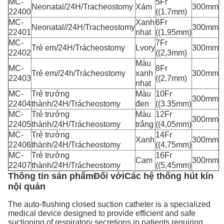
MC-
5Fr
Neonatal/24H/Tracheostomy
Xám
300mm
22400
((1.7mm)
MC-
Xanh
6Fr
Neonatal//24H/Tracheostomy
300mm
22401
nhạt
((1,95mm)
MC-
7Fr
Trẻ em/24H/Trácheostomy
Lvory
300mm
22402
((2,3mm)
Màu
MC-
8Fr
Trẻ em//24h/Trácheostomy
xanh
300mm
22403
((2,7mm)
nhạt
MC-
Trẻ trưởng
Màu
10Fr
300mm
22404
thành/24H/Trácheostomy
đen
((3.35mm)
MC-
Trẻ trưởng
Màu
12Fr
300mm
22405
thành/24H/Trácheostomy
trắng
((4,05mm)
MC-
Trẻ trưởng
14Fr
Xanh
300mm
22406
thành/24H/Trácheostomy
((4,75mm)
MC-
Trẻ trưởng
16Fr
Cam
300mm
22407
thành/24H/Trácheostomy
((5,45mm)
Thông tin sản phẩm
Đối với
Các hệ thống hút kín
nội quản
The auto-flushing closed suction catheter is a specialized
medical device designed to provide efficient and safe
suctioning of respiratory secretions in patients requiring