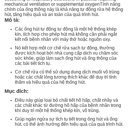
mechanical ventilation or supplemental oxygenTính năng
chính của ống thông này là khả năng tự động rửa hệ thống
hút, tăng hiệu quả và an toàn của quá trình hút.
Mô tả:
Các ống hút tự động tự động là một hệ thống khép
kín, tích hợp cho phép hút mà không cần phải ngắt
kết nối bệnh nhân với máy thở hoặc nguồn oxy.
Nó kết hợp một cơ chế rửa sạch tự động, thường
được kích hoạt bởi nhà cung cấp dịch vụ chăm sóc
sức khỏe, giúp làm sạch ống hút và ống thông của
các bài tiết tích tụ.
Cơ chế rửa có thể sử dụng dung dịch muối vô trùng
hoặc các chất lỏng tương thích khác để duy trì tính
thấm và hiệu quả của hệ thống hút.
Mục đích:
Điều này giúp loại bỏ chất tiết hô hấp, chất nhầy và
các chất khác từ đường hô hấp của bệnh nhân trong
khi duy trì một hệ thống khép kín, vô trùng.
Giúp ngăn ngừa sự tích tụ tiết trong ống hút và ống
hút, có thể ảnh hưởng đến hiệu quả của quá trình hút.