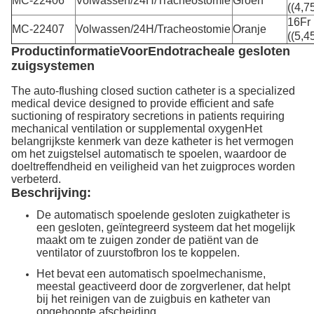
MC-22406
Volwassen/24H/Tracheostomie
Groen
((4,
16Fr
MC-22407
Volwassen/24H/Tracheostomie
Oranje
((5,
Productinformatie
Voor
Endotracheale gesloten
zuigsystemen
The auto-flushing closed suction catheter is a specialized
medical device designed to provide efficient and safe
suctioning of respiratory secretions in patients requiring
mechanical ventilation or supplemental oxygenHet
belangrijkste kenmerk van deze katheter is het vermogen
om het zuigstelsel automatisch te spoelen, waardoor de
doeltreffendheid en veiligheid van het zuigproces worden
verbeterd.
Beschrijving:
De automatisch spoelende gesloten zuigkatheter is
een gesloten, geïntegreerd systeem dat het mogelijk
maakt om te zuigen zonder de patiënt van de
ventilator of zuurstofbron los te koppelen.
Het bevat een automatisch spoelmechanisme,
meestal geactiveerd door de zorgverlener, dat helpt
bij het reinigen van de zuigbuis en katheter van
opgehoopte afscheiding.