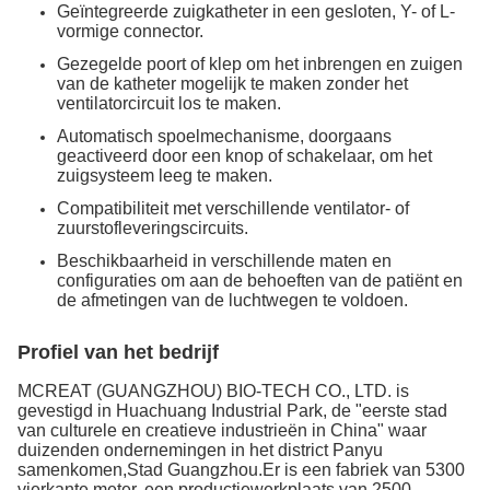
Geïntegreerde zuigkatheter in een gesloten, Y- of L-
vormige connector.
Gezegelde poort of klep om het inbrengen en zuigen
van de katheter mogelijk te maken zonder het
ventilatorcircuit los te maken.
Automatisch spoelmechanisme, doorgaans
geactiveerd door een knop of schakelaar, om het
zuigsysteem leeg te maken.
Compatibiliteit met verschillende ventilator- of
zuurstofleveringscircuits.
Beschikbaarheid in verschillende maten en
configuraties om aan de behoeften van de patiënt en
de afmetingen van de luchtwegen te voldoen.
Profiel van het bedrijf
MCREAT (GUANGZHOU) BIO-TECH CO., LTD. is
gevestigd in Huachuang Industrial Park, de "eerste stad
van culturele en creatieve industrieën in China" waar
duizenden ondernemingen in het district Panyu
samenkomen,Stad Guangzhou.Er is een fabriek van 5300
vierkante meter, een productiewerkplaats van 2500