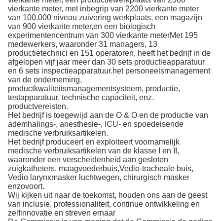
vierkante meter, met inbegrip van 2200 vierkante meter
van 100.000 niveau zuivering werkplaats, een magazijn
van 900 vierkante meter,en een biologisch
experimentencentrum van 300 vierkante meterMet 195
medewerkers, waaronder 31 managers, 13
productietechnici en 151 operatoren, heeft het bedrijf in de
afgelopen vijf jaar meer dan 30 sets productieapparatuur
en 6 sets inspectieapparatuur.het personeelsmanagement
van de onderneming,
productkwaliteitsmanagementsysteem, productie,
testapparatuur, technische capaciteit, enz.
productvereisten.
Het bedrijf is toegewijd aan de O & O en de productie van
ademhalings-, anesthesie-, ICU- en spoedeisende
medische verbruiksartikelen.
Het bedrijf produceert en exploiteert voornamelijk
medische verbruiksartikelen van de klasse I en II,
waaronder een verscheidenheid aan gesloten
zuigkatheters, maagvoederbuis,Vedio-tracheale buis,
Vedio larynxmasker luchtwegen, chirurgisch masker
enzovoort.
Wij kijken uit naar de toekomst, houden ons aan de geest
van inclusie, professionaliteit, continue ontwikkeling en
zelfinnovatie en streven ernaar