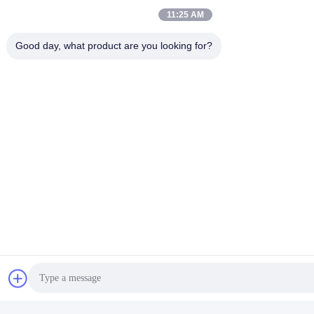
11:25 AM
Good day, what product are you looking for?
Taggen:
Endotracheale Buis Gesloten Zuigsysteem
600 Mm 16Fr Gesloten Zuigbuis
Automatische Spoelzuigkatheter
Gerelateerde Producten