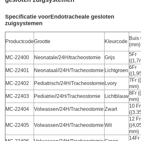
Specificatie voor
Endotracheale gesloten
zuigsystemen
Buis
Productcode
Grootte
Kleurcode
(mm)
5Fr
MC-22400
Neonatale/24H/tracheostomie
Grijs
((1,
6Fr
MC-22401
Neonataal//24H/Tracheostomie
Lichtgroen
((1,
7Fr (
MC-22402
Pediatrisch/24H/Tracheostomie
Lvory
mm)
8Fr (
MC-22403
Pediatrie//24H/Tracheostomie
Lichtblauw
mm)
10 Fr
MC-22404
Volwassen/24H/Tracheostomie
Zwart
((3.
12 Fr
MC-22405
Volwassen/24H/Tracheostomie
Wit
((4,0
mm)
14Fr