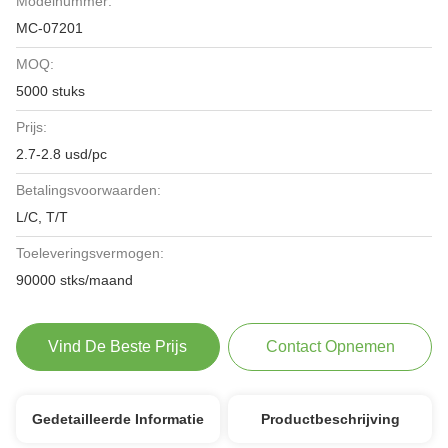
Modelnummer:
MC-07201
MOQ:
5000 stuks
Prijs:
2.7-2.8 usd/pc
Betalingsvoorwaarden:
L/C, T/T
Toeleveringsvermogen:
90000 stks/maand
Vind De Beste Prijs
Contact Opnemen
Gedetailleerde Informatie
Productbeschrijving