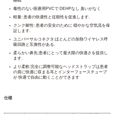
睡眠
毒性のない医療用PVCで DEHPなし 臭いがなく
軽量: 患者の快適性と従順性を促進します.
クンク耐性: 患者の安全のために 穏やかな空気流を保
証します.
ユニバーサルコネクタ:ほとんどの加熱ワイヤレス呼
吸回路と互換性がある.
柔らかい鼻先:患者にとって最大限の快適さを提供し
ます.
より柔軟:完全に調整可能なヘッドストラップは患者
の肩に快適に収まる
耳とインターフェースチューブ
が 快適で自由に動くことができます
仕様