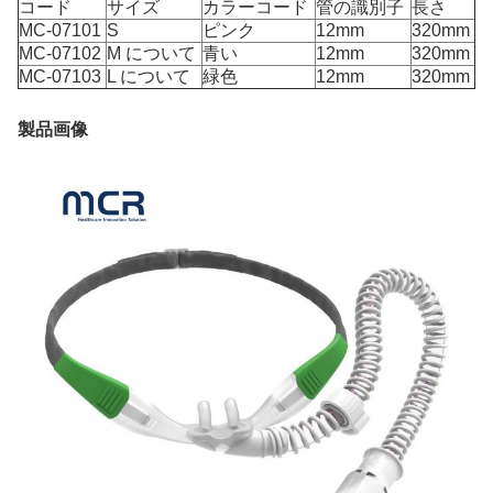
コード
サイズ
カラーコード
管の識別子
長さ
MC-07101
S
ピンク
12mm
320mm
MC-07102
M について
青い
12mm
320mm
MC-07103
L について
緑色
12mm
320mm
製品画像