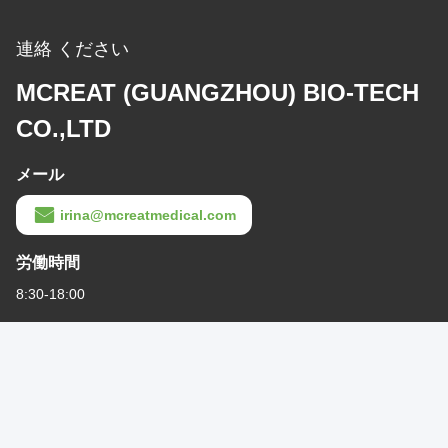
連絡 ください
MCREAT (GUANGZHOU) BIO-TECH
CO.,LTD
メール
irina@mcreatmedical.com
労働時間
8:30-18:00
住所
アドレス
3階B15 華春工業区,ジンシャン・クン,シジ町,パンユ地区,広州,広
東 中国