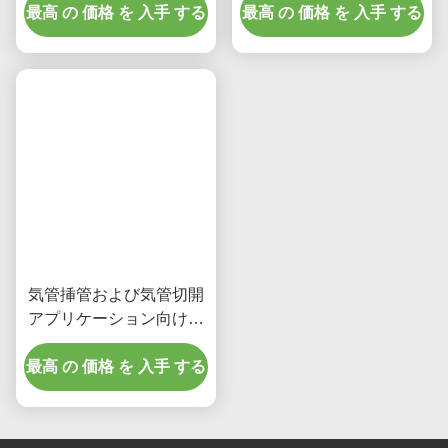
最高 の 価格 を 入手 する
浄
最高 の 価格 を 入手 する
療法デバイス
気管挿管および気管切開
アプリケーション向けに
設計されたSMLハイフロ
最高 の 価格 を 入手 する
ー鼻カニューレデバイ
ス、効果的な治療を提供