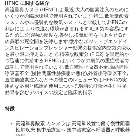
HFNC に関する紹介
高流量鼻カヌラ (HFNC) は,最近,大人の酸素注入のために
いくつかの臨床環境で使用されています.特に,低流量酸素
システムや非侵襲的な換気システムと比較して,HFNCの
利点には,より快適な環境が含まれます.吐き気を容易にす
るために分泌物の湿度を増やし,換気効率を向上させるた
め鼻喉の死空間を洗浄します.微小なポジティブエンドイ
ンスピレーションプレッシャー効果の提供室内空気の吸収
を最小限に抑えることで,精確な酸素分 (FiO2) を固定的か
つ迅速に供給する.HFNC は,いくつかの病気の重症患者で
成功して使用されています.低血糖性呼吸器不全,高頭痛性
呼吸器不全 (慢性閉塞性肺疾患の悪化),外管後呼吸器不全,
直管前酸素注入などその他このレビューでは,HFNCの実
用的な応用と臨床的使用について,独特の呼吸器生理学的
効果を含むデバイスの設定と臨床的指示
特徴
高流量鼻酸素 カンヌラは,高流量装置で働く
慢性阻塞
性肺疾患 集中治療室へ 集中治療室へ
呼吸器と呼吸器