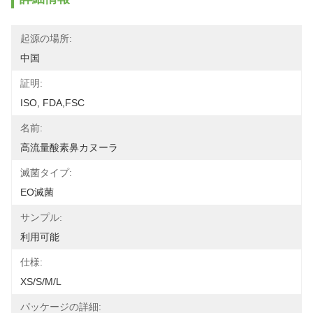
起源の場所:
中国
証明:
ISO, FDA,FSC
名前:
高流量酸素鼻カヌーラ
滅菌タイプ:
EO滅菌
サンプル:
利用可能
仕様:
XS/S/M/L
パッケージの詳細: