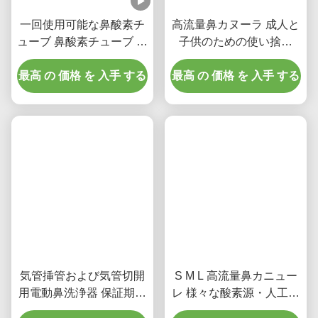
一回使用可能な鼻酸素チ
高流量鼻カヌーラ 成人と
ューブ 鼻酸素チューブ 高
子供のための使い捨て
流量カヌーラ 医療用
HFNC
最高 の 価格 を 入手 する
最高 の 価格 を 入手 する
気管挿管および気管切開
S M L 高流量鼻カニュー
用電動鼻洗浄器 保証期間
レ 様々な酸素源・人工呼
5年 クリニック向け鼻洗
吸器に対応 5年保証 酸素