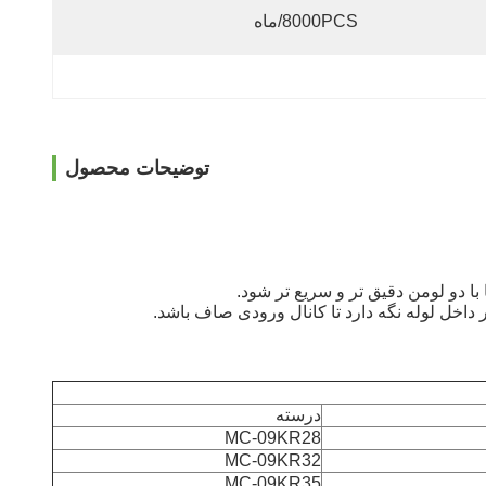
8000PCS/ماه
توضیحات محصول
 با دو لومن دقیق تر و سریع تر شود.
داخل لوله نگه دارد تا کانال ورودی صاف باشد.
درسته
MC-09KR28
MC-09KR32
MC-09KR35