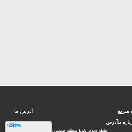
 سریع
آدرس ما
باره ما
آدرس
طبقه سوم، B15 منطقه صنعتی Huachuang، Jinshan