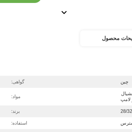
یحات محصول
چین
گواهی:
کانال ویدئویی لوله ی اندوبرانشیال 
مواد:
 لامپ
28/32
برند:
سترس
استفاده: