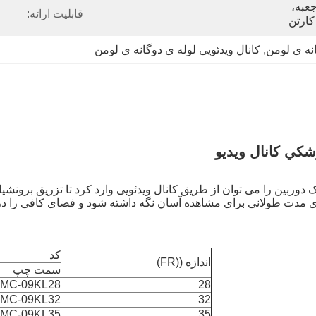
1 عدد / کیسه، 10 کیسه / جعبه، 
قابلیت ارائه:
نه ی لومن
, 
کانال ویدئویی لوله ی دوگانه ی لومن
زشکي کانال ويديو
ک دوربین را می توان از طریق کانال ویدئویی وارد کرد تا تزریق برونشیا
ای مدت طولانی برای مشاهده آسان نگه داشته شود و فضای کافی را در 
کد
اندازه ((FR)
سمت چپ
MC-09KL28
28
MC-09KL32
32
MC-09KL35
35