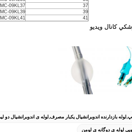
MC-09KL37
37
MC-09KL39
39
MC-09KL41
41
زشکي کانال ويديو
ویی لوله ی دوگانه ی لومن