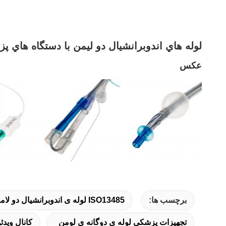
لوله هاي اندوبرانشيال دو ليمن با دستگاه هاي پ
عکس
برچسب ها:
ISO13485 لوله ی اندوبرانشیال دو لامپ,لوله بازدارنده اندوبرانشیال یکبار مصرف,لوله ی اندوبرانشیال دو لیمن یکبار مصرف
تجهیزات پزشکی لوله ی دوگانه ی لومن
کانال ویدئ