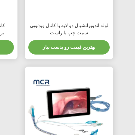
لوله اندوبرانشیال دو لایه با کانال ویدئویی
کان
سمت چپ یا راست
برو
بهترین قیمت رو بدست بیار