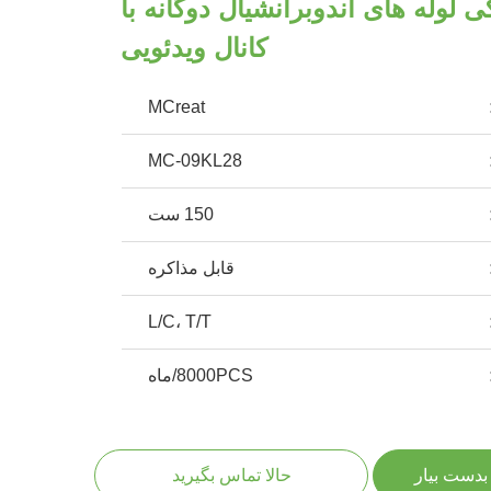
لوله های اندوبرانشیال دوگانه با
کانال ویدئویی
MCreat
MC-09KL28
150 ست
قابل مذاکره
L/C، T/T
8000PCS/ماه
بدست بیار
حالا تماس بگیرید