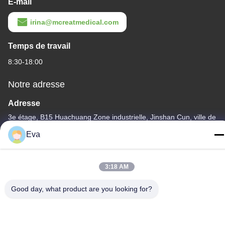
E-mail
irina@mcreatmedical.com
Temps de travail
8:30-18:00
Notre adresse
Adresse
3e étage, B15 Huachuang Zone industrielle, Jinshan Cun, ville de
Shiji, district de Panyu, Guangzhou, Guangdong Chine
Eva
Télégramme
86-020-3156-0583
3:18 AM
Good day, what product are you looking for?
Chine Bonne qualité Système d'aspiration fermé Le fournisseur.