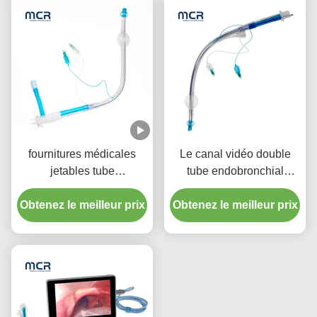
fournitures médicales
Le canal vidéo double
jetables tube
tube endobronchial
endotrachéal à double
lumineux sans caméra
lumen avec manchette en
Obtenez le meilleur prix
Obtenez le meilleur prix
PU