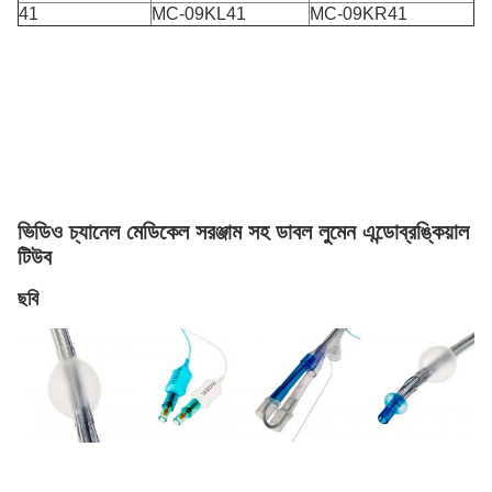
41
MC-09KL41
MC-09KR41
ভিডিও চ্যানেল মেডিকেল সরঞ্জাম সহ ডাবল লুমেন এন্ডোব্রঙ্কিয়াল
টিউব
ছবি