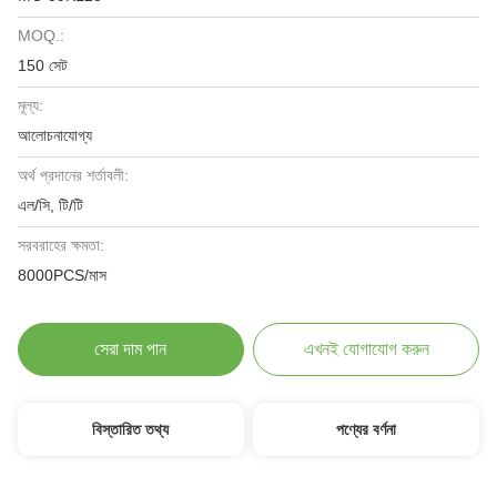
MOQ.:
150 সেট
মূল্য:
আলোচনাযোগ্য
অর্থ প্রদানের শর্তাবলী:
এল/সি, টি/টি
সরবরাহের ক্ষমতা:
8000PCS/মাস
সেরা দাম পান
এখনই যোগাযোগ করুন
বিস্তারিত তথ্য
পণ্যের বর্ণনা