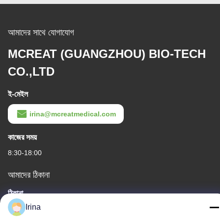
আমাদের সাথে যোগাযোগ
MCREAT (GUANGZHOU) BIO-TECH
CO.,LTD
ই-মেইল
irina@mcreatmedical.com
কাজের সময়
8:30-18:00
আমাদের ঠিকানা
ঠিকানা
Irina
তৃতীয় তলা, বি১৫ হুয়াচুয়াং ইন্ডাস্ট্রি এলাকা, জিনশান কুন, শিজি টাউন, প্যানু জেলা, গুয়াংজু,
গুয়াংডং চীন