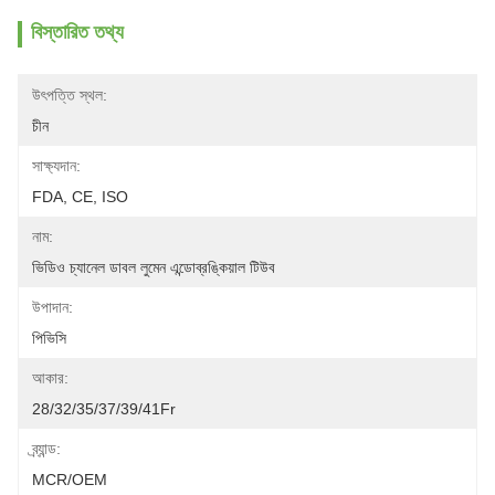
বিস্তারিত তথ্য
উৎপত্তি স্থল:
চীন
সাক্ষ্যদান:
FDA, CE, ISO
নাম:
ভিডিও চ্যানেল ডাবল লুমেন এন্ডোব্রঙ্কিয়াল টিউব
উপাদান:
পিভিসি
আকার:
28/32/35/37/39/41Fr
ব্র্যান্ড:
MCR/OEM