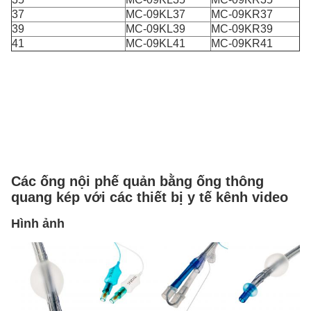
37
MC-09KL37
MC-09KR37
39
MC-09KL39
MC-09KR39
41
MC-09KL41
MC-09KR41
Các ống nội phế quản bằng ống thông
quang kép với các thiết bị y tế kênh video
Hình ảnh