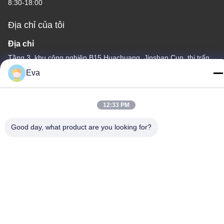
8:30-18:00
Địa chỉ của tôi
Địa chỉ
Tầng 3, khu công nghiệp B15 Huachuang, Jinshan Cun, thị trấn
Shiji, quận Panyu, Quảng Châu, Quảng Đông Trung Quốc
Eva
Điện thoại
86-020-3156-0583
12:33 PM
Good day, what product are you looking for?
Trung Quốc Chất lượng tốt Hệ thống hút kín Nhà cung cấp. -2026
MCREAT (GUANGZHOU) BIO-TECH CO.,LTD Tất cả các quyền
được bảo lưu.
Chính sách bảo mật
|
Sơ đồ trang web