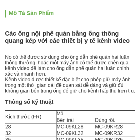
Mô Tả Sản Phẩm
Các ống nội phế quản bằng ống thông
quang kép với các thiết bị y tế kênh video
Nó có thể được sử dụng cho ống dẫn phế quản hai luân
thông thường, hoặc một máy ảnh có thể được chèn qua
kênh video để làm cho ống dẫn phế quản hai luân chính
xác và nhanh hơn.
Kênh video được thiết kế đặc biệt cho phép giữ máy ảnh
trong một thời gian dài để quan sát dễ dàng và giữ đủ
không gian bên trong ống để giữ cho kênh hấp thụ trơn tru.
Thông số kỹ thuật
Mã
Kích thước (FR)
Bên trái
Đúng rồi.
28
MC-09KL28
MC-09KR28
32
MC-09KL32
MC-09KR32
35
MC-09KL35
MC-09KR35