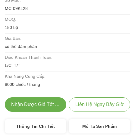
Số Mẫu:
MC-09KL28
MOQ:
150 bộ
Giá Bán:
có thể đàm phán
Điều Khoản Thanh Toán:
L/C, T/T
Khả Năng Cung Cấp:
8000 chiếc / tháng
Nhận Được Giá Tốt Nhất
Liên Hệ Ngay Bây Giờ
Thông Tin Chi Tiết
Mô Tả Sản Phẩm