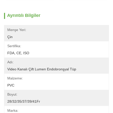
Ayrıntılı Bilgiler
Menşe Yeri:
Çin
Sertifika:
FDA, CE, ISO
Adı:
Video Kanalı Çift Lumen Endobronşyal Tüp
Malzeme:
PVC
Boyut:
28/32/35/37/39/41Fr
Marka: