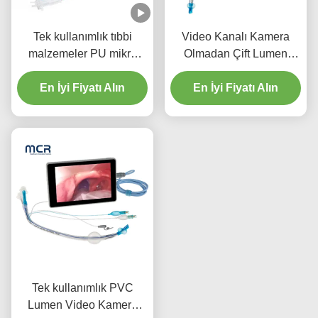
Tek kullanımlık tıbbi
Video Kanalı Kamera
malzemeler PU mikro
Olmadan Çift Lumen
ince manşetli çift lümen
Endobronşyal Tüp
En İyi Fiyatı Alın
endotrakeal tüp
En İyi Fiyatı Alın
Tek kullanımlık PVC
Lumen Video Kamera