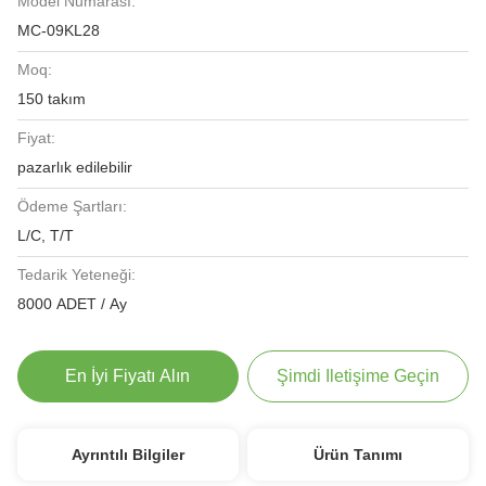
Model Numarası:
MC-09KL28
Moq:
150 takım
Fiyat:
pazarlık edilebilir
Ödeme Şartları:
L/C, T/T
Tedarik Yeteneği:
8000 ADET / Ay
En İyi Fiyatı Alın
Şimdi Iletişime Geçin
Ayrıntılı Bilgiler
Ürün Tanımı