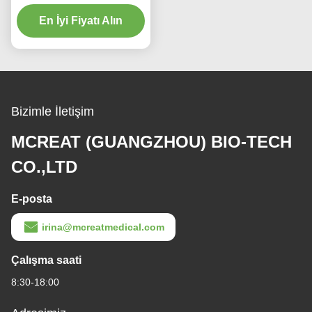
Yetişkinler için
Endobronşyal Kanül
En İyi Fiyatı Alın
Bizimle İletişim
MCREAT (GUANGZHOU) BIO-TECH
CO.,LTD
E-posta
irina@mcreatmedical.com
Çalışma saati
8:30-18:00