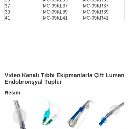
37
MC-09KL37
MC-09KR37
39
MC-09KL39
MC-09KR39
41
MC-09KL41
MC-09KR41
Video Kanalı Tıbbi Ekipmanlarla Çift Lumen
Endobronşyal Tüpler
Resim