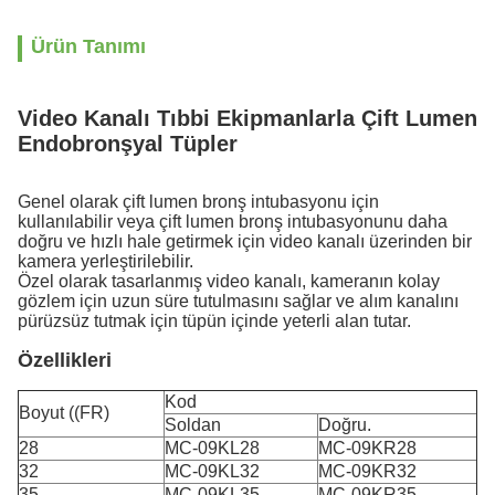
Ürün Tanımı
Video Kanalı Tıbbi Ekipmanlarla Çift Lumen
Endobronşyal Tüpler
Genel olarak çift lumen bronş intubasyonu için
kullanılabilir veya çift lumen bronş intubasyonunu daha
doğru ve hızlı hale getirmek için video kanalı üzerinden bir
kamera yerleştirilebilir.
Özel olarak tasarlanmış video kanalı, kameranın kolay
gözlem için uzun süre tutulmasını sağlar ve alım kanalını
pürüzsüz tutmak için tüpün içinde yeterli alan tutar.
Özellikleri
Kod
Boyut ((FR)
Soldan
Doğru.
28
MC-09KL28
MC-09KR28
32
MC-09KL32
MC-09KR32
35
MC-09KL35
MC-09KR35