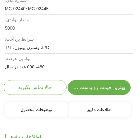
شماره مدل:
MC-02440~MC-02445
مقدار تولیدی:
5000
شرایط پرداخت:
L/C، وسترن یونیون، T/T
توانایی عرضه:
480، 000 عدد در سال
بهترین قیمت رو بدست بیار
حالا تماس بگیرید
اطلاعات دقیق
توضیحات محصول
اطلاعات دقیق