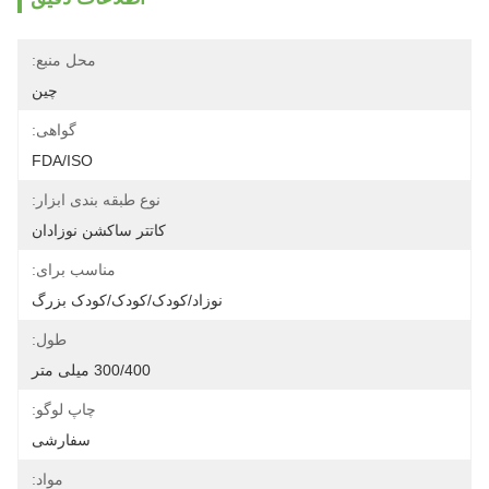
محل منبع:
چین
گواهی:
FDA/ISO
نوع طبقه بندی ابزار:
کاتتر ساکشن نوزادان
مناسب برای:
نوزاد/کودک/کودک/کودک بزرگ
طول:
300/400 میلی متر
چاپ لوگو:
سفارشی
مواد: