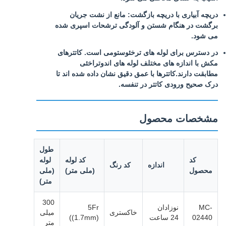
دریچه آبیاری با دریچه بازگشت: مانع از نشت جریان
برگشت در هنگام شستن و آلودگی ترشحات اسپری شده
می شود.
در دسترس برای لوله های ترخئوستومی است. کاتترهای
مکش با اندازه های مختلف لوله های اندوتراخئی
مطابقت دارند.کاتترها با عمق دقیق نشان داده شده اند تا
درک صحیح ورودی کاتتر در تنفسه.
مشخصات محصول
طول
کد
کد لوله
لوله
اندازه
کد رنگ
محصول
(ملی متر)
(ملی
متر)
300
MC-
نوزادان
5Fr
خاکستری
میلی
02440
24 ساعت
((1.7mm)
متر