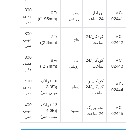
300
MC-
نوزادان
سبز
6Fr
میلی
02441
24 ساعت
روشن
((1.95mm)
متر
300
MC-
کودکان/24
7Fr
عاج
میلی
02442
ساعت
((2.3mm)
متر
300
MC-
کودکان/24
آبی
8Fr
میلی
02443
ساعت
روشن
((2.7mm)
متر
کودکان و
10 فرانک
400
MC-
کودکان/24
سیاه
((3.35
میلی
02444
ساعت
میلی متر)
متر
12 فرانک
400
MC-
بچه بزرگ
سفید
((4.05
میلی
02445
24 ساعت
میلی متر)
متر