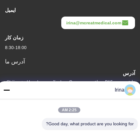
ایمیل
irina@mcreatmedical.com
زمان کار
8:30-18:00
آدرس ما
آدرس
طبقه سوم، B15 منطقه صنعتی Huachuang، Jinshan Cun، شهر Shiji،
منطقه Panyu، گوانگژو، گوانگدونگ چین
Irina
تلفن
86-020-3156-0583
2:25 AM
Good day, what product are you looking for?