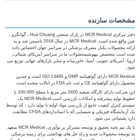
مشخصات سازنده
دفتر مرکزی MCR Medical در پارک صنعتی Hua Chuang ، گوانگژو ،
چین واقع شده است. MCR Medical در سال 2018 تاسیس شد و به
ارائه محصولات یکبار مصرف پزشکی در سراسر جهان اختصاص داده
شده است.متخصص بیهوشیمحصولات ما در سراسر آمریکای شمالی،
اروپا، آمریکای جنوبی، آسیا، خاورمیانه و سایر بازارهای جهانی توزیع می
شود.
MCR Medical دارای گواهینامه GMP و ISO 13485 است و چندین
محصول دارای گواهینامه CE و ثبت نام FDA در ایالات متحده است.
این شرکت دارای کارگاه تصفیه 2400 متر مربع با سطح 100،000 با
خطوط تولید پیشرفته و امکانات بازرسی است.MCR Medical یک
سیستم کنترل کیفیت جامع از بازرسی مواد اولیه تا تولید دارد.، که توسط
یک آزمایشگاه فیزیکی و شیمیایی که با استانداردهای CFDA مطابقت
دارد پشتیبانی می شود.
با یک تیم نخبه تحقیق و توسعه متمرکز بر نوآوری، MCR Medical متعهد
به توسعه محصولات جدید و راه حل های بهداشتی برای زمینه پزشکی