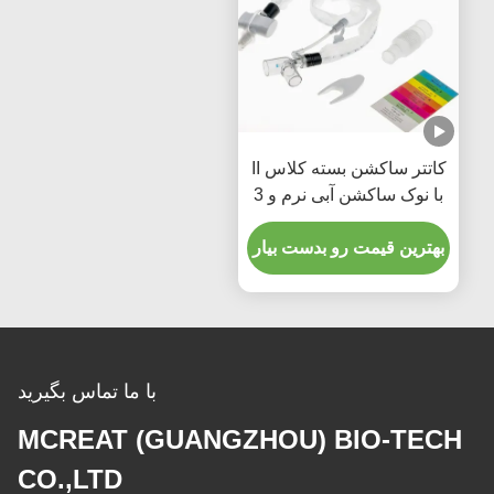
کاتتر ساکشن بسته کلاس II
با نوک ساکشن آبی نرم و 3
سال گارانتی کیفیت برای
نوزادان/اطفال
بهترین قیمت رو بدست بیار
با ما تماس بگیرید
MCREAT (GUANGZHOU) BIO-TECH
CO.,LTD