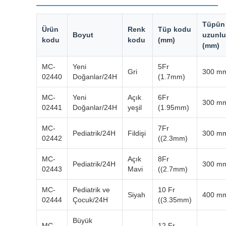
Tüpün
Ürün
Renk
Tüp kodu
Boyut
uzunl
kodu
kodu
(mm)
(mm)
MC-
Yeni
5Fr
Gri
300 m
02440
Doğanlar/24H
(1.7mm)
MC-
Yeni
Açık
6Fr
300 m
02441
Doğanlar/24H
yeşil
(1.95mm)
MC-
7Fr
Pediatrik/24H
Fildişi
300 m
02442
((2.3mm)
MC-
Açık
8Fr
Pediatrik/24H
300 m
02443
Mavi
((2.7mm)
MC-
Pediatrik ve
10 Fr
Siyah
400 m
02444
Çocuk/24H
((3.35mm)
Büyük
MC-
12 Fr