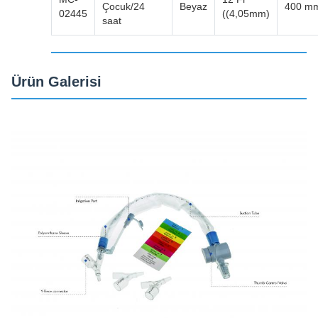
Çocuk/24
Beyaz
400 m
02445
((4,05mm)
saat
Ürün Galerisi