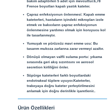
bakım adaptörleri 5 adet için mevcuttur.6,78
Frence boyutları kapalı yastık kateter.
Çapraz enfeksiyonun önlenmesi: Kapalı emme
kateterleri, hastaların içindeki mikropları izole
etmek ve bakıcıların çapraz enfeksiyonun
önlenmesine yardımcı olmak için koruyucu kol
ile tasarlanmıştır.
Yumuşak ve pürüzsüz mavi emme ucu: Bu
tasarım mukoza zarlarına zarar vermeyi azaltır.
Dönüşü olmayan valfli sulama portu: yıkama
sırasında geri akış sızıntısını ve aerosol
secretion kirliliğini önler.
Süpürge kateterleri farklı boyutlardaki
endotrakeal tüplere uyuyor.Kateterler,
trakeyaya doğru kateter yerleştirilmesini
anlamak için doğru derinlikle işaretlenir..
Ürün Özellikleri