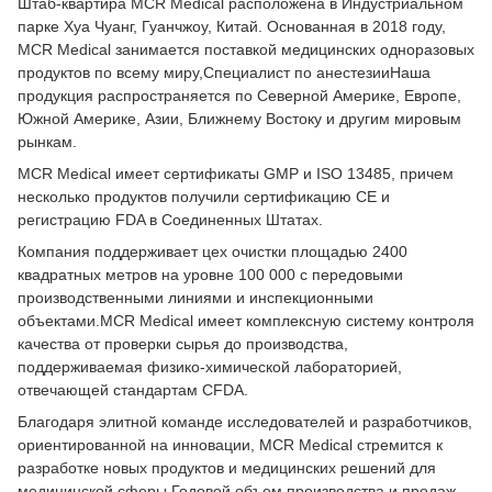
Штаб-квартира MCR Medical расположена в Индустриальном
парке Хуа Чуанг, Гуанчжоу, Китай. Основанная в 2018 году,
MCR Medical занимается поставкой медицинских одноразовых
продуктов по всему миру,Специалист по анестезииНаша
продукция распространяется по Северной Америке, Европе,
Южной Америке, Азии, Ближнему Востоку и другим мировым
рынкам.
MCR Medical имеет сертификаты GMP и ISO 13485, причем
несколько продуктов получили сертификацию CE и
регистрацию FDA в Соединенных Штатах.
Компания поддерживает цех очистки площадью 2400
квадратных метров на уровне 100 000 с передовыми
производственными линиями и инспекционными
объектами.MCR Medical имеет комплексную систему контроля
качества от проверки сырья до производства,
поддерживаемая физико-химической лабораторией,
отвечающей стандартам CFDA.
Благодаря элитной команде исследователей и разработчиков,
ориентированной на инновации, MCR Medical стремится к
разработке новых продуктов и медицинских решений для
медицинской сферы.Годовой объем производства и продаж