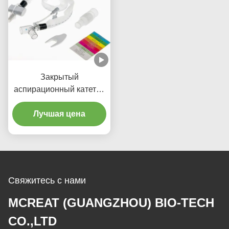
ОРИТ
Закрытый
аспирационный катетер
класса II с мягким синим
наконечником и 3-
Лучшая цена
летней гарантией
качества для
новорожденных/детей
Свяжитесь с нами
MCREAT (GUANGZHOU) BIO-TECH
CO.,LTD