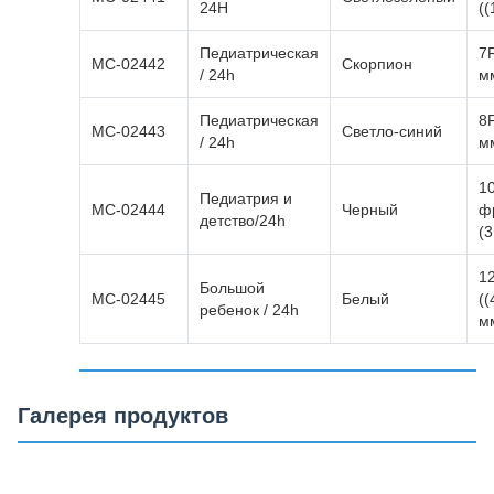
24H
((
Педиатрическая
7F
MC-02442
Скорпион
/ 24h
м
Педиатрическая
8F
MC-02443
Светло-синий
/ 24h
м
1
Педиатрия и
MC-02444
Черный
ф
детство/24h
(3
1
Большой
MC-02445
Белый
((
ребенок / 24h
м
Галерея продуктов