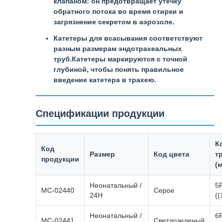
клапаном: он предотвращает утечку
обратного потока во время стирки и
загрязнение секретом в аэрозоле.
Катетеры для всасывания соответствуют
разным размерам эндотрахеальных
труб.Катетеры маркируются с точной
глубиной, чтобы понять правильное
введение катетера в трахею.
Спецификации продукции
К
Код
Размер
Код цвета
т
продукции
(
Неонатальный /
5
MC-02440
Серое
24H
((
Неонатальный /
6
MC-02441
Светлозеленый