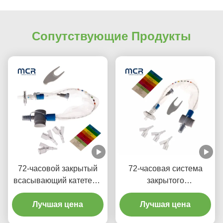
Сопутствующие Продукты
72-часовой закрытый
72-часовая система
всасывающий катетер с
закрытого
портом MDI и клапаном
аспирационного
управления вакуумом
Лучшая цена
Лучшая цена
катетера с
автоматическим