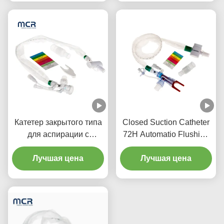
промыванием, двойным
шарниром и
стерильностью для
однократного
использования
Катетер закрытого типа
Closed Suction Catheter
для аспирации с
72H Automatio Flushing
автоматическим
& Doubel Swivel Elbow
промыванием в течение
Лучшая цена
Лучшая цена
72 часов, с одним
люменом, с кнопочным
переключателем для
механической
вентиляции легких в