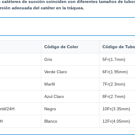
s catéteres de succión coinciden con diferentes tamaños de tub
ción adecuada del catéter en la tráquea.
Código de Color
Código de Tub
Gris
5Fr(1.7mm)
Verde Claro
6Fr(1.95mm)
Marfil
7Fr(2.3mm)
Azul Claro
8Fr(2.7mm)
ntil/24H
Negro
10Fr(3.35mm)
4H
Blanco
12Fr(4.05mm)