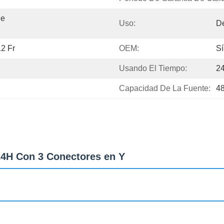
e 
Uso:
D
12 Fr
OEM:
Sí
Usando El Tiempo:
2
Capacidad De La Fuente:
4
 24H Con 3 Conectores en Y