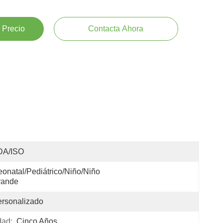
 Precio
Contacta Ahora
DA/ISO
onatal/pediátrico/niño/niño 
rande
rsonalizado
dad:
Cinco Años