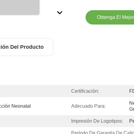
Obtenga El Mejor
ión Del Producto
Certificación:
F
Ne
cción Neonatal
Adecuado Para:
G
Impresión De Logotipos:
Pe
Período De Garantía De Cali