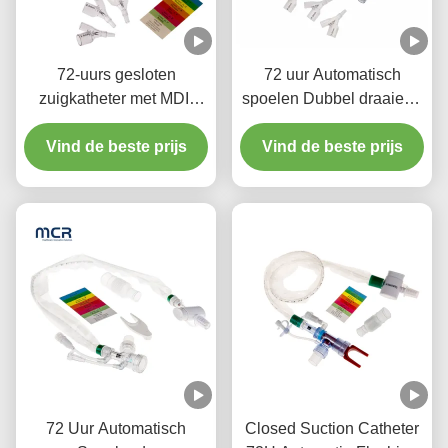
72-uurs gesloten
72 uur Automatisch
zuigkatheter met MDI-
spoelen Dubbel draaiend
poort en
steriele gesloten
vacuümcontroleventiel
Vind de beste prijs
zuigkatheter systeem
Vind de beste prijs
voor enkel patiënt gebruik
72 Uur Automatisch
Closed Suction Catheter