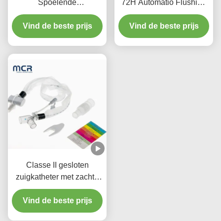
Spoelende
72H Automatio Flushing
Drukknopschakelaar
& Doubel Swivel Elbow
Enkele Lumen Gesloten
Vind de beste prijs
Vind de beste prijs
Zuigkatheter voor IC
Mechanische Ventilatie
Classe II gesloten
zuigkatheter met zachte
blauwe zuigpunt en 3 jaar
kwaliteitsgarantie voor
Vind de beste prijs
pasgeborenen/pediatrie