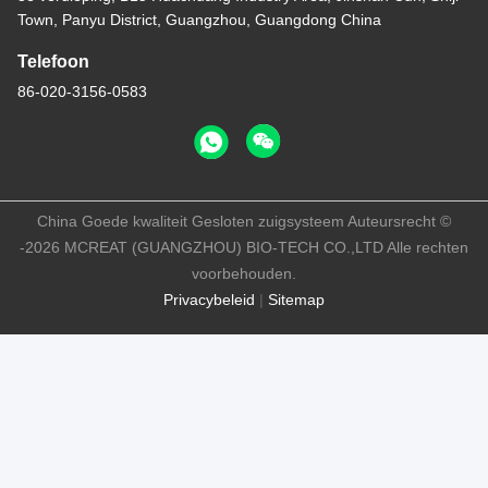
Town, Panyu District, Guangzhou, Guangdong China
Telefoon
86-020-3156-0583
China Goede kwaliteit Gesloten zuigsysteem Auteursrecht ©
-2026 MCREAT (GUANGZHOU) BIO-TECH CO.,LTD Alle rechten
voorbehouden.
Privacybeleid
|
Sitemap