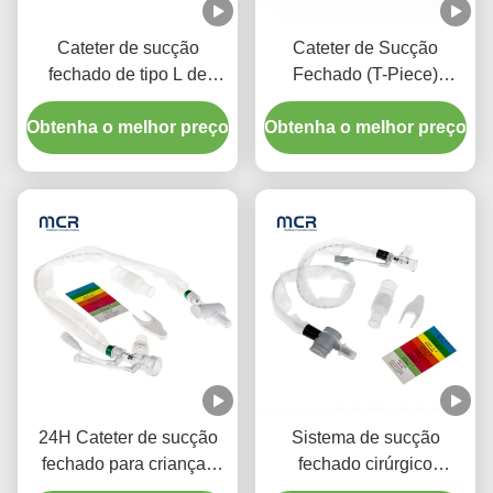
Cateter de sucção
Cateter de Sucção
fechado de tipo L de
Fechado (T-Piece)
descarga automática 10fr
Automático 72H Para
Obtenha o melhor preço
72h Duplo cotovelo
Obtenha o melhor preço
Adultos
giratório para hospital
24H Cateter de sucção
Sistema de sucção
fechado para crianças
fechado cirúrgico
com três conectores de Y-
descartável