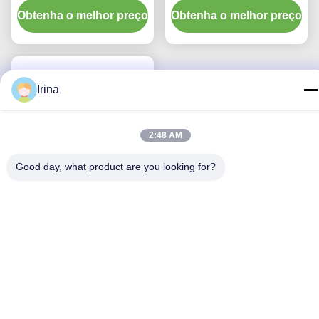
Obtenha o melhor preço
piece
Obtenha o melhor preço
Neonatos/Pediatria-
Cotovelos
Irina
2:48 AM
Good day, what product are you looking for?
Sistema de sucção
fechado Criança tipo 72H
CSC Produtos médicos
Obtenha o melhor preço
descartáveis