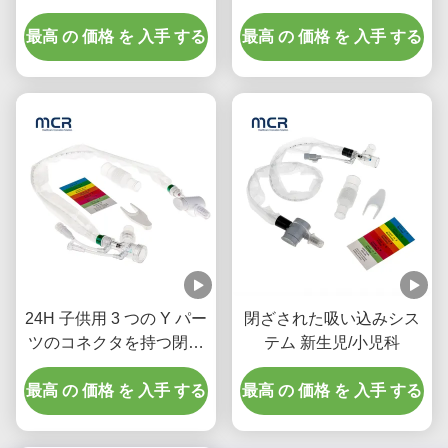
病院用 双回転肘
72H 大人用
最高 の 価格 を 入手 する
最高 の 価格 を 入手 する
24H 子供用 3 つの Y パー
閉ざされた吸い込みシス
ツのコネクタを持つ閉ざ
テム 新生児/小児科
された吸入カテーテル
最高 の 価格 を 入手 する
最高 の 価格 を 入手 する