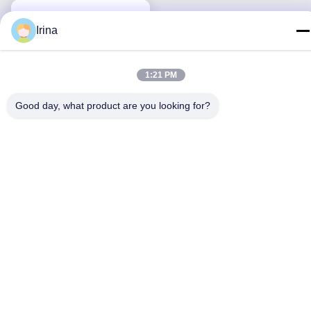
Irina
1:21 PM
Good day, what product are you looking for?
閉ざされた吸入システム
72H型児童 CSC 使い捨
て医療用品
最高 の 価格 を 入手 する
連絡 ください