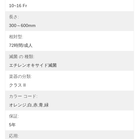
10~16 Fr
長さ:
300～600mm
相対型:
72時間/成人
滅菌 の 種類:
エチレンオキサイド滅菌
楽器の分類:
クラス II
カラー コード:
オレンジ,白,赤,青,緑
保証:
5年
応用: