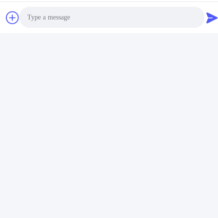
MCREAT (GUANGZHOU) BIO-TECH
CO.,LTD
メール
irina@mcreatmedical.com
Photo
労働時間
Video Call
8:30-18:00
Audio Call
住所
アドレス
3階B15 華春工業区,ジンシャン・クン,シジ町,パンユ地区,広州,広
東 中国
テレ
86-020-3156-0583