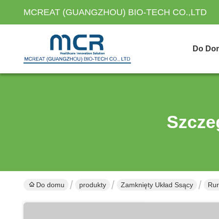
MCREAT (GUANGZHOU) BIO-TECH CO.,LTD
Do Do
Szcze
Do domu
produkty
Zamknięty Układ Ssący
Rur