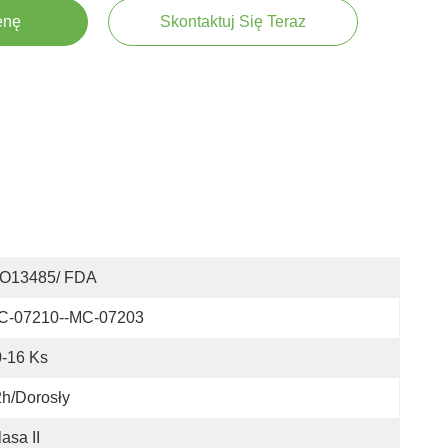
enę
Skontaktuj Się Teraz
SO13485/ FDA
C-07210--MC-07203
-16 Ks
h/dorosły
lasa II