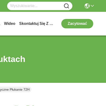
a
Wideo
Skontaktuj Się Z Nami
Zacytować
uktach
yczne Płukanie 72H