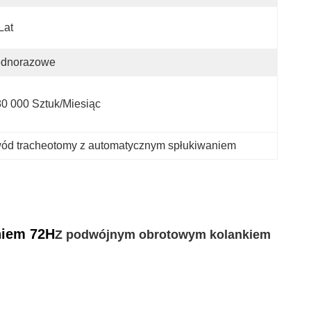
Lat
ednorazowe
0 000 Sztuk/miesiąc
ód tracheotomy z automatycznym spłukiwaniem
niem 72H
Z podwójnym obrotowym kolankiem