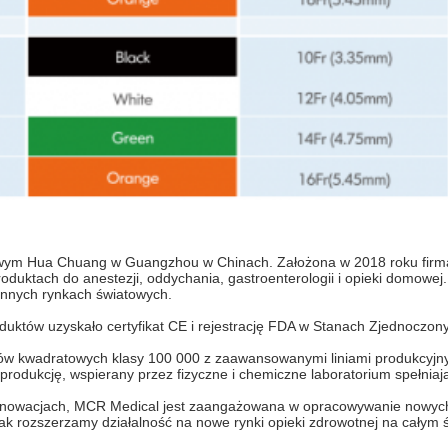
owym Hua Chuang w Guangzhou w Chinach. Założona w 2018 roku firm
roduktach do anestezji, oddychania, gastroenterologii i opieki domow
 innych rynkach światowych.
duktów uzyskało certyfikat CE i rejestrację FDA w Stanach Zjednoczon
ów kwadratowych klasy 100 000 z zaawansowanymi liniami produkcyjny
 produkcję, wspierany przez fizyczne i chemiczne laboratorium spełni
nnowacjach, MCR Medical jest zaangażowana w opracowywanie nowych 
jak rozszerzamy działalność na nowe rynki opieki zdrowotnej na całym ś