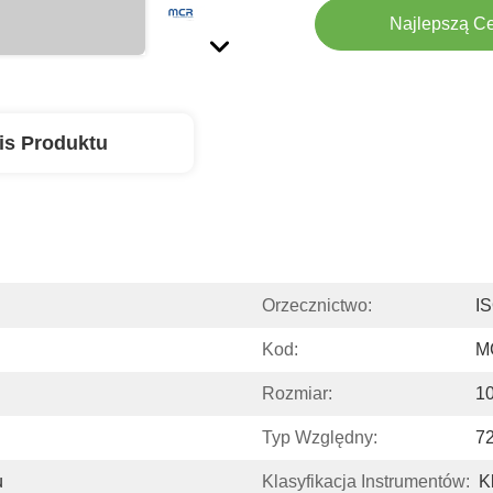
Najlepszą C
is Produktu
Orzecznictwo:
I
Kod:
M
Rozmiar:
10
Typ Względny:
72
u
Klasyfikacja Instrumentów:
K