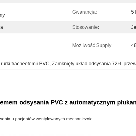
Gwarancja:
5 
ony
ia
Stosowanie:
J
Możliwość Supply:
48
rurki tracheotomii PVC
, 
Zamknięty układ odsysania 72H
, 
przew
stemem odsysania PVC z automatycznym płuka
sysania u pacjentów wentylowanych mechanicznie.