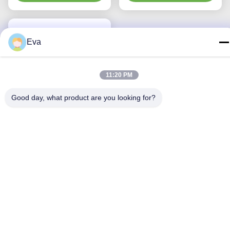
Eva
11:20 PM
Good day, what product are you looking for?
Kapalı emme sistemi
Çocuk türü 72H CSC Tek
kullanımlık tıbbi
En İyi Fiyatı Alın
malzemeler