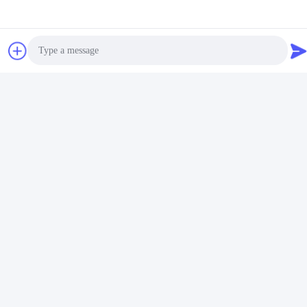
Bizimle İletişim
MCREAT (GUANGZHOU) BIO-TECH
CO.,LTD
E-posta
irina@mcreatmedical.com
Photo
Çalışma saati
Video Call
8:30-18:00
Audio Call
Adresimiz
Adres
3. kat, B15 Huachuang Sanayi Bölgesi, Jinshan Cun, Shiji Şehri,
Panyu Bölgesi, Guangzhou, Guangdong Çin
Tel