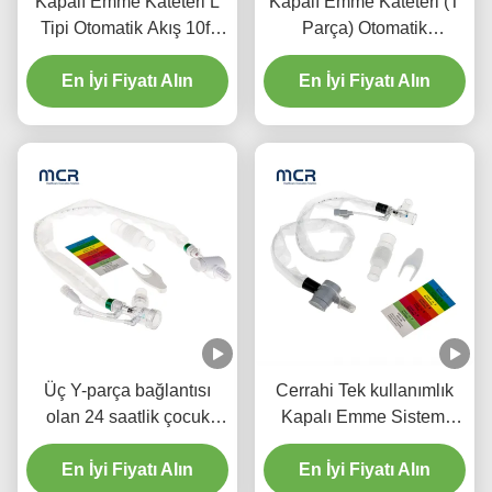
Kapalı Emme Kateteri L
Kapalı Emme Kateteri (T
Tipi Otomatik Akış 10fr
Parça) Otomatik
72h Hastane için Çift
Çöpeleme 72H
En İyi Fiyatı Alın
Döner Dirseği
En İyi Fiyatı Alın
Yetişkinler İçin
Üç Y-parça bağlantısı
Cerrahi Tek kullanımlık
olan 24 saatlik çocuk
Kapalı Emme Sistemi
kapalı emme kateteri
Yenidoğanlar/Pediatri-
En İyi Fiyatı Alın
En İyi Fiyatı Alın
Kibirler