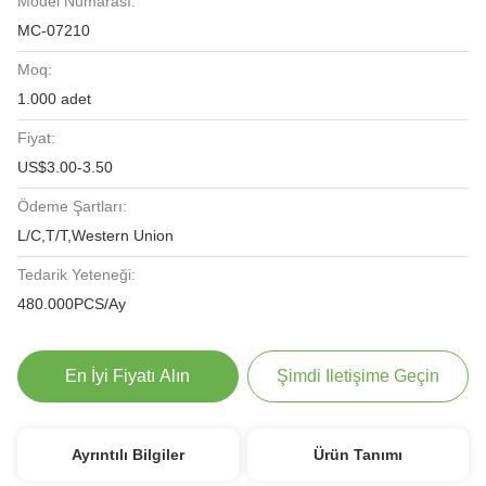
Model Numarası:
MC-07210
Moq:
1.000 adet
Fiyat:
US$3.00-3.50
Ödeme Şartları:
L/C,T/T,Western Union
Tedarik Yeteneği:
480.000PCS/Ay
En İyi Fiyatı Alın
Şimdi Iletişime Geçin
Ayrıntılı Bilgiler
Ürün Tanımı