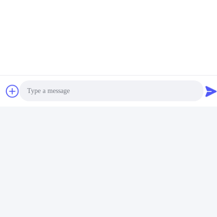
prezzo
Contattaci
MCREAT (GUANGZHOU) BIO-TECH
CO.,LTD
E-mail
irina@mcreatmedical.com
Photo
Orario di lavoro
Video Call
8:30-18:00
Audio Call
Il nostro indirizzo