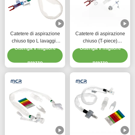
Catetere di aspirazione
Catetere di aspirazione
chiuso tipo L lavaggio
chiuso (T-piece)
automatico 10fr 72h
Ottenga il migliore
Sciacquaggio automatico
Ottenga il migliore
Doppio gomito girevole
72H Per adulti
per l' ospedale
prezzo
prezzo