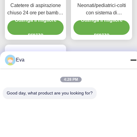
Catetere di aspirazione
Neonati/pediatrici-colti
chiuso 24 ore per bambini
con sistema di
con tre connettori Y-piece
Ottenga il migliore
Ottenga il migliore
aspirazione chiuso
chirurgica usa e getta
prezzo
prezzo
Eva
4:28 PM
Good day, what product are you looking for?
Sistema di aspirazione
chiuso Bambini tipo 72H
CSC Prodotti medici usa
Ottenga il migliore
e getta