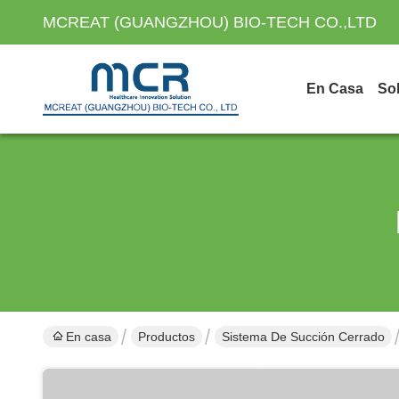
MCREAT (GUANGZHOU) BIO-TECH CO.,LTD
En Casa
So
En casa
Productos
Sistema De Succión Cerrado