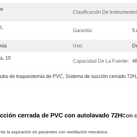
e 
Clasificación De Instrumentos
, 
Garantía:
5
mía
Uso:
D
, 10 
Capacidad De La Fuente:
4
tubo de traqueotomía de PVC
, 
Sistema de succión cerrado 72H
cción cerrada de PVC con autolavado 72H
Con c
ante la aspiración en pacientes con ventilación mecánica.