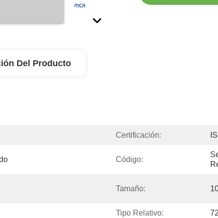
ión Del Producto
Certificación:
I
Se
ado
Código:
Re
Tamaño:
10
Tipo Relativo:
72