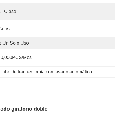
:
Clase II
 Años
e Un Solo Uso
80,000PCS/mes
, 
tubo de traqueotomía con lavado automático
odo giratorio doble