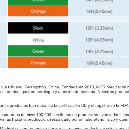
l Hua Chuang, Guangzhou, China. Fundada en 2018, MCR Medical se h
piratorios, gastroenterología y atención domiciliaria. Nuestros produc
ios productos han obtenido la certificación CE y el registro de la FDA
s cuadrados de nivel 100.000 con líneas de producción avanzadas e in
 primas hasta la producción, respaldado por un laboratorio físico y qu
 Medical se compromete a desarrollar nuevos productos y soluciones d