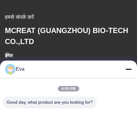
हमसे संपर्क करें
MCREAT (GUANGZHOU) BIO-TECH
CO.,LTD
ईमेल
irina@mcreatmedical.com
Eva
कार्य समय
4:55 PM
8:30-18:00
Good day, what product are you looking for?
हमारा पता
पता
तीसरी मंजिल, B15 हुआचुआंग औद्योगिक क्षेत्र, जिनशान कुन, शिजी टाउन, पान्यू
जिला, गुआंगज़ौ, गुआंग्डोंग चीन