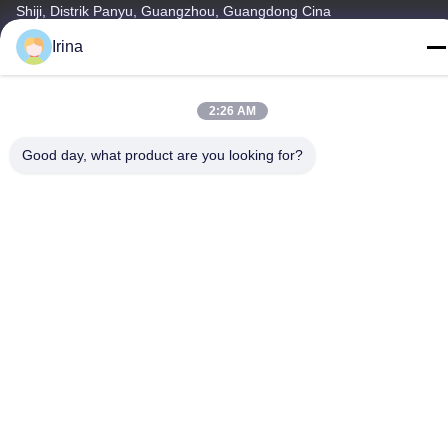
Shiji, Distrik Panyu, Guangzhou, Guangdong Cina
Irina
Telp
86-020-3156-0583
2:26 AM
Good day, what product are you looking for?
Cina Kualitas Baik Sistem Hisap Tertutup Pemasok. Hak cipta ©
-2026 MCREAT (GUANGZHOU) BIO-TECH CO.,LTD Semua hak
dilindungi.
Kebijakan Privasi
|
Sitemap