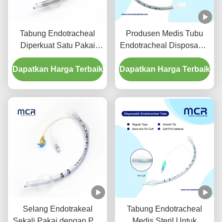
Tabung Endotracheal
Produsen Medis Tubu
Diperkuat Satu Pakai
Endotracheal Disposable
Dengan Port Penyedutan
Diperkuat Bebas DEHP
Dapatkan Harga Terbaik
Untuk Pencegahan VAP
Dapatkan Harga Terbaik
Selang Endotrakeal
Tabung Endotracheal
Sekali Pakai dengan Port
Medis Steril Untuk