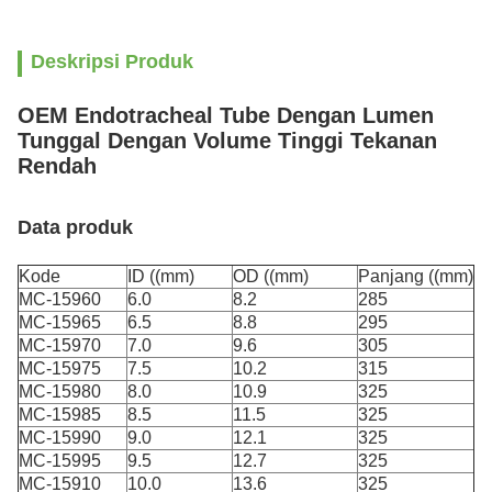
Deskripsi Produk
OEM Endotracheal Tube Dengan Lumen
Tunggal Dengan Volume Tinggi Tekanan
Rendah
Data produk
Kode
ID ((mm)
OD ((mm)
Panjang ((mm)
MC-15960
6.0
8.2
285
MC-15965
6.5
8.8
295
MC-15970
7.0
9.6
305
MC-15975
7.5
10.2
315
MC-15980
8.0
10.9
325
MC-15985
8.5
11.5
325
MC-15990
9.0
12.1
325
MC-15995
9.5
12.7
325
MC-15910
10.0
13.6
325