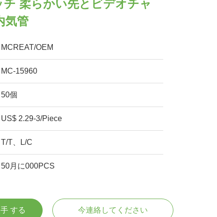
ッチ 柔らかい先とビデオチャ
内気管
MCREAT/OEM
MC-15960
50個
US$ 2.29-3/Piece
T/T、L/C
50月に000PCS
入手 する
今連絡してください