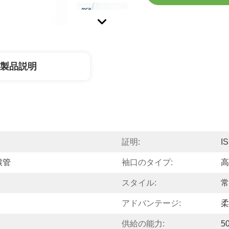
製品説明
証明:
I
喉管
袖口のタイプ:
高
スタイル:
常
アドバンテージ:
柔
供給の能力:
5