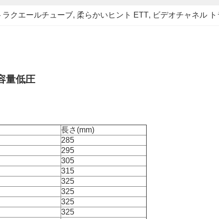
トラクエールチューブ
, 
柔らかいヒント ETT
, 
ビデオチャネル 
容量低圧
長さ(mm)
285
295
305
315
325
325
325
325