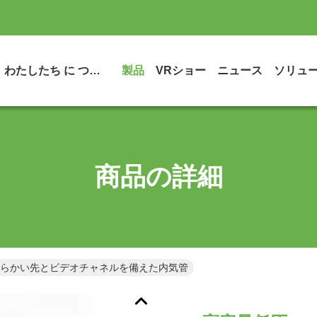
わたしたち に つい て
製品
VRショー
ニュース
ソリュ
商品の詳細
柔らかい先とビデオチャネルを備えた内気管