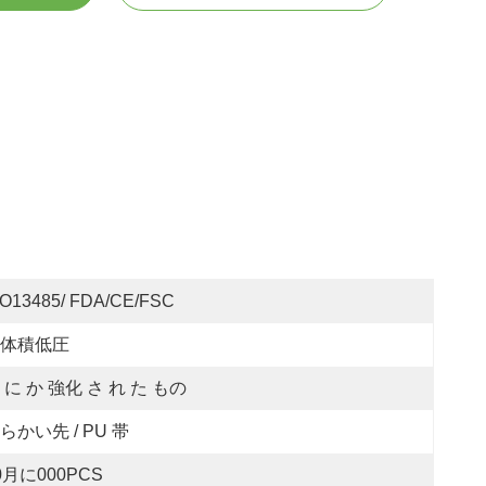
SO13485/ FDA/CE/FSC
体積低圧
 に か 強化 さ れ た もの
らかい先 / PU 帯
0月に000PCS