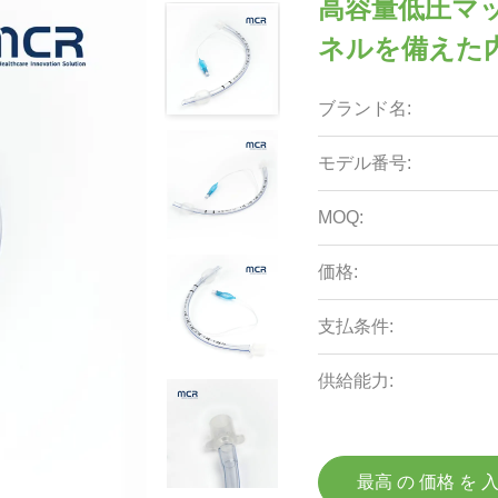
高容量低圧マ
ネルを備えた
ブランド名:
モデル番号:
MOQ:
価格:
支払条件:
供給能力:
最高 の 価格 を 