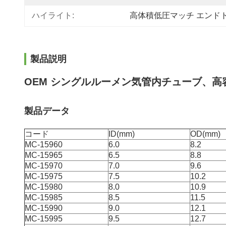
ハイライト:
高体積低圧マッチ エンド
製品説明
OEM シングルルーメン気管内チューブ、高
製品データ
コード
ID(mm)
OD(mm)
MC-15960
6.0
8.2
MC-15965
6.5
8.8
MC-15970
7.0
9.6
MC-15975
7.5
10.2
MC-15980
8.0
10.9
MC-15985
8.5
11.5
MC-15990
9.0
12.1
MC-15995
9.5
12.7